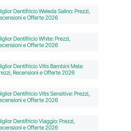
iglior Dentifricio Weleda Salino: Prezzi,
ecensioni e Offerte 2026
iglior Dentifricio White: Prezzi,
ecensioni e Offerte 2026
iglior Dentifricio Vitis Bambini Mela:
rezzi, Recensioni e Offerte 2026
iglior Dentifricio Vitis Sensitive: Prezzi,
ecensioni e Offerte 2026
iglior Dentifricio Viaggio: Prezzi,
ecensioni e Offerte 2026