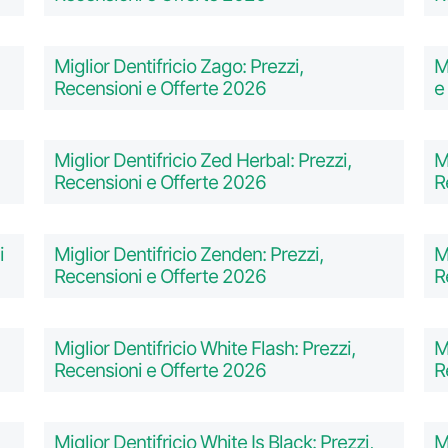
Miglior Dentifricio Zago: Prezzi,
M
Recensioni e Offerte 2026
e
Miglior Dentifricio Zed Herbal: Prezzi,
M
Recensioni e Offerte 2026
R
i
Miglior Dentifricio Zenden: Prezzi,
M
Recensioni e Offerte 2026
R
Miglior Dentifricio White Flash: Prezzi,
M
Recensioni e Offerte 2026
R
Miglior Dentifricio White Is Black: Prezzi,
M