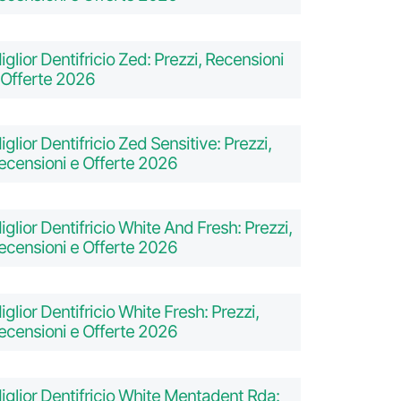
iglior Dentifricio Zed: Prezzi, Recensioni
 Offerte 2026
iglior Dentifricio Zed Sensitive: Prezzi,
ecensioni e Offerte 2026
iglior Dentifricio White And Fresh: Prezzi,
ecensioni e Offerte 2026
iglior Dentifricio White Fresh: Prezzi,
ecensioni e Offerte 2026
iglior Dentifricio White Mentadent Rda: