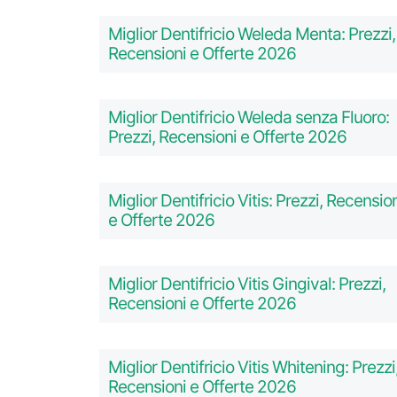
Miglior Dentifricio Weleda Menta: Prezzi,
Recensioni e Offerte 2026
Miglior Dentifricio Weleda senza Fluoro:
Prezzi, Recensioni e Offerte 2026
Miglior Dentifricio Vitis: Prezzi, Recensio
e Offerte 2026
Miglior Dentifricio Vitis Gingival: Prezzi,
Recensioni e Offerte 2026
Miglior Dentifricio Vitis Whitening: Prezzi
Recensioni e Offerte 2026