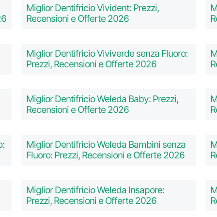
Miglior Dentifricio Vivident: Prezzi,
M
26
Recensioni e Offerte 2026
R
Miglior Dentifricio Viviverde senza Fluoro:
M
Prezzi, Recensioni e Offerte 2026
R
Miglior Dentifricio Weleda Baby: Prezzi,
M
Recensioni e Offerte 2026
R
o:
Miglior Dentifricio Weleda Bambini senza
M
Fluoro: Prezzi, Recensioni e Offerte 2026
R
Miglior Dentifricio Weleda Insapore:
M
Prezzi, Recensioni e Offerte 2026
R