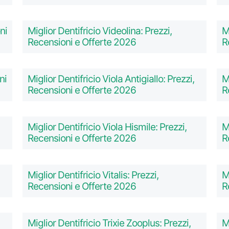
ni
Miglior Dentifricio Videolina: Prezzi,
M
Recensioni e Offerte 2026
R
ni
Miglior Dentifricio Viola Antigiallo: Prezzi,
M
Recensioni e Offerte 2026
R
Miglior Dentifricio Viola Hismile: Prezzi,
M
Recensioni e Offerte 2026
R
Miglior Dentifricio Vitalis: Prezzi,
M
Recensioni e Offerte 2026
R
Miglior Dentifricio Trixie Zooplus: Prezzi,
M