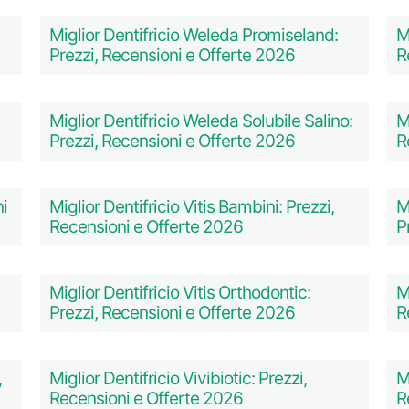
Miglior Dentifricio Weleda Promiseland:
M
Prezzi, Recensioni e Offerte 2026
R
Miglior Dentifricio Weleda Solubile Salino:
M
Prezzi, Recensioni e Offerte 2026
R
ni
Miglior Dentifricio Vitis Bambini: Prezzi,
M
Recensioni e Offerte 2026
P
Miglior Dentifricio Vitis Orthodontic:
M
Prezzi, Recensioni e Offerte 2026
R
,
Miglior Dentifricio Vivibiotic: Prezzi,
M
Recensioni e Offerte 2026
R