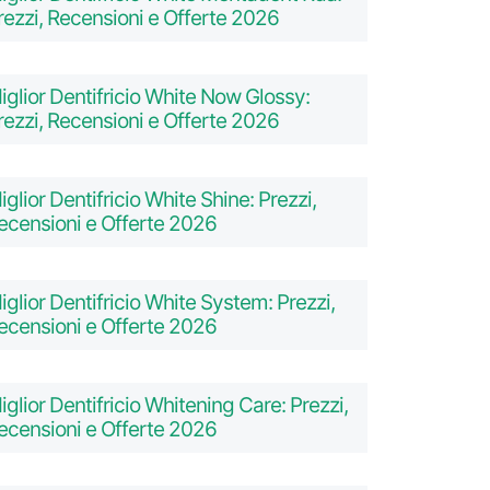
rezzi, Recensioni e Offerte 2026
iglior Dentifricio White Now Glossy:
rezzi, Recensioni e Offerte 2026
iglior Dentifricio White Shine: Prezzi,
ecensioni e Offerte 2026
iglior Dentifricio White System: Prezzi,
ecensioni e Offerte 2026
iglior Dentifricio Whitening Care: Prezzi,
ecensioni e Offerte 2026