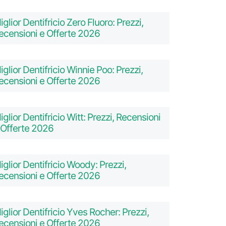
iglior Dentifricio Zero Fluoro: Prezzi,
ecensioni e Offerte 2026
iglior Dentifricio Winnie Poo: Prezzi,
ecensioni e Offerte 2026
iglior Dentifricio Witt: Prezzi, Recensioni
 Offerte 2026
iglior Dentifricio Woody: Prezzi,
ecensioni e Offerte 2026
iglior Dentifricio Yves Rocher: Prezzi,
ecensioni e Offerte 2026