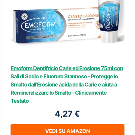
Emoform Dentifricio Carie ed Erosione 75ml con
Sali di Sodio e Fluoruro Stannoso - Protegge lo
Smalto dall'Erosione acida della Carie e aiuta a
Remineralizzare lo Smalto - Clinicamente
Testato
4,27 €
VEDI SU AMAZON