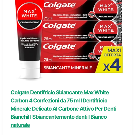
Colgate Dentifricio Sbiancante Max White
Carbon 4 Confezioni da 75 ml I Dentifricio
Minerale Delicato Al Carbone Attivo Per Denti
Bianchil I Sbiancantemento denti I Bianco
naturale