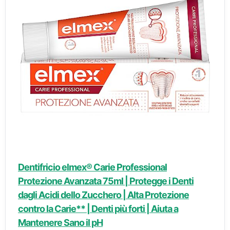
Dentifricio elmex® Carie Professional
Protezione Avanzata 75ml | Protegge i Denti
dagli Acidi dello Zucchero | Alta Protezione
contro la Carie** | Denti più forti | Aiuta a
Mantenere Sano il pH