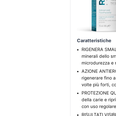
Caratteristiche
RIGENERA SMALTO
minerali dello sm
microdurezza e r
AZIONE ANTIEROS
rigenerare fino a
volte più forti, 
PROTEZIONE QUO
della carie e rip
con uso regolar
RISULTATI VISIBI