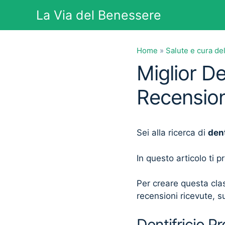
Vai
La Via del Benessere
al
contenuto
Home
»
Salute e cura de
Miglior De
Recension
Sei alla ricerca di
dent
In questo articolo ti 
Per creare questa clas
recensioni ricevute, su
Dentifricio Pr