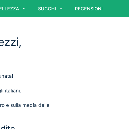
ELLEZZA
SUCCHI
RECENSIONI
ezzi,
unata!
i italiani.
ero e sulla media delle
ndite