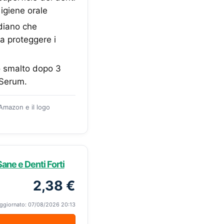
i igiene orale
diano che
 a proteggere i
lo smalto dopo 3
 Serum.
 Amazon e il logo
ane e Denti Forti
2,38 €
ggiornato: 07/08/2026 20:13