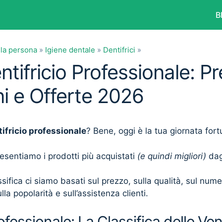
B
lla persona
»
Igiene dentale
»
Dentifrici
»
ntifricio Professionale: Pr
i e Offerte 2026
ifricio professionale
? Bene, oggi è la tua giornata fort
presentiamo i prodotti più acquistati
(e quindi migliori)
dagl
sifica ci siamo basati sul prezzo, sulla qualità, sul num
lla popolarità e sull’assistenza clienti.
ofessionale: La Classifica delle Ve