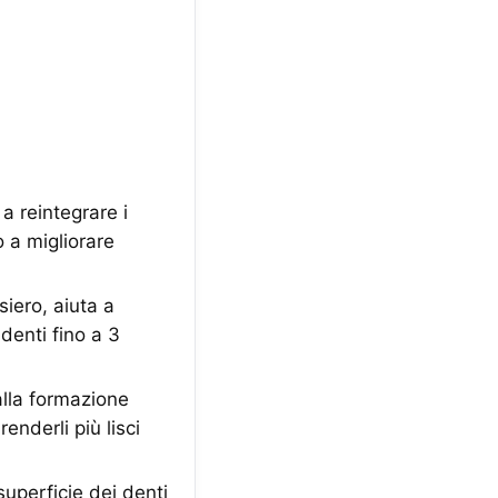
 reintegrare i
o a migliorare
ero, aiuta a
 denti fino a 3
la formazione
enderli più lisci
superficie dei denti