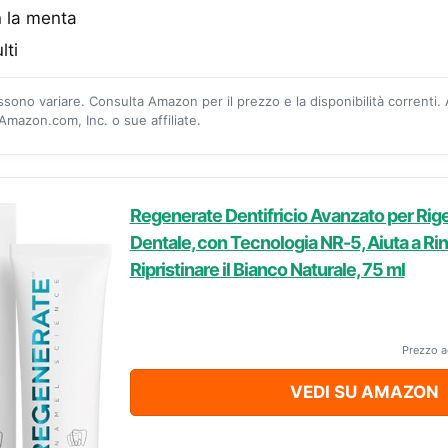
n la menta
lti
ossono variare. Consulta Amazon per il prezzo e la disponibilità correnti.
mazon.com, Inc. o sue affiliate.
Regenerate Dentifricio Avanzato per Rig
Dentale, con Tecnologia NR-5, Aiuta a Rin
Ripristinare il Bianco Naturale, 75 ml
Prezzo a
VEDI SU AMAZON