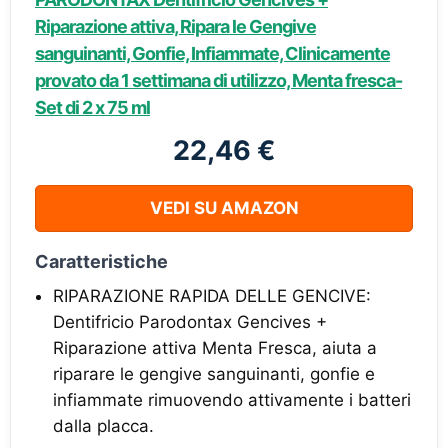
Riparazione attiva, Ripara le Gengive
sanguinanti, Gonfie, Infiammate, Clinicamente
provato da 1 settimana di utilizzo, Menta fresca-
Set di 2 x 75 ml
22,46 €
VEDI SU AMAZON
Caratteristiche
RIPARAZIONE RAPIDA DELLE GENCIVE:
Dentifricio Parodontax Gencives +
Riparazione attiva Menta Fresca, aiuta a
riparare le gengive sanguinanti, gonfie e
infiammate rimuovendo attivamente i batteri
dalla placca.