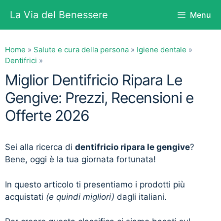
Vai
La Via del Benessere
Menu
al
contenuto
Home
»
Salute e cura della persona
»
Igiene dentale
»
Dentifrici
»
Miglior Dentifricio Ripara Le
Gengive: Prezzi, Recensioni e
Offerte 2026
Sei alla ricerca di
dentifricio ripara le gengive
?
Bene, oggi è la tua giornata fortunata!
In questo articolo ti presentiamo i prodotti più
acquistati
(e quindi migliori)
dagli italiani.