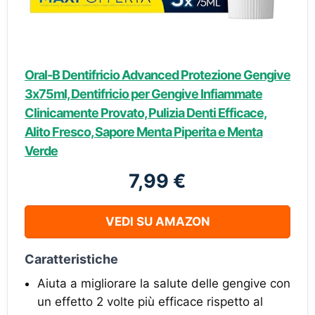
Oral-B Dentifricio Advanced Protezione Gengive
3x75ml, Dentifricio per Gengive Infiammate
Clinicamente Provato, Pulizia Denti Efficace,
Alito Fresco, Sapore Menta Piperita e Menta
Verde
7,99 €
VEDI SU AMAZON
Caratteristiche
Aiuta a migliorare la salute delle gengive con
un effetto 2 volte più efficace rispetto al