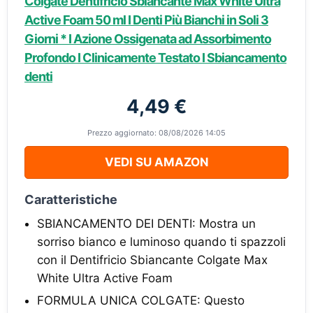
Colgate Dentifricio Sbiancante Max White Ultra
Active Foam 50 ml I Denti Più Bianchi in Soli 3
Giorni * I Azione Ossigenata ad Assorbimento
Profondo I Clinicamente Testato I Sbiancamento
denti
4,49 €
Prezzo aggiornato: 08/08/2026 14:05
VEDI SU AMAZON
Caratteristiche
SBIANCAMENTO DEI DENTI: Mostra un
sorriso bianco e luminoso quando ti spazzoli
con il Dentifricio Sbiancante Colgate Max
White Ultra Active Foam
FORMULA UNICA COLGATE: Questo