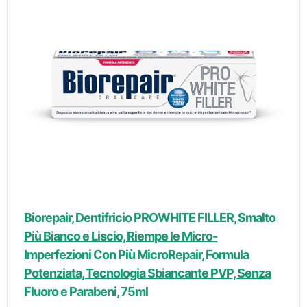
Biorepair, Dentifricio PROWHITE FILLER, Smalto
Più Bianco e Liscio, Riempe le Micro-
Imperfezioni Con Più MicroRepair, Formula
Potenziata, Tecnologia Sbiancante PVP, Senza
Fluoro e Parabeni, 75ml