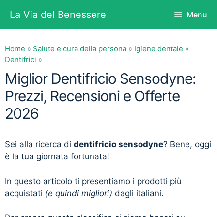
Vai
La Via del Benessere
Menu
al
contenuto
Home
»
Salute e cura della persona
»
Igiene dentale
»
Dentifrici
»
Miglior Dentifricio Sensodyne:
Prezzi, Recensioni e Offerte
2026
Sei alla ricerca di
dentifricio sensodyne
? Bene, oggi
è la tua giornata fortunata!
In questo articolo ti presentiamo i prodotti più
acquistati
(e quindi migliori)
dagli italiani.