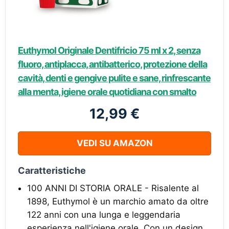
Euthymol Originale Dentifricio 75 ml x 2, senza
fluoro, antiplacca, antibatterico, protezione della
cavità, denti e gengive pulite e sane, rinfrescante
alla menta, igiene orale quotidiana con smalto
12,99 €
VEDI SU AMAZON
Caratteristiche
100 ANNI DI STORIA ORALE - Risalente al
1898, Euthymol è un marchio amato da oltre
122 anni con una lunga e leggendaria
esperienza nell'igiene orale. Con un design