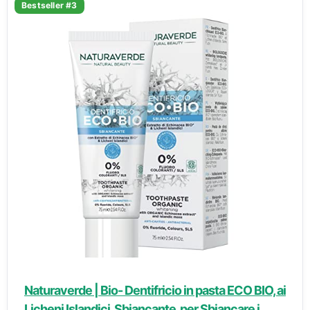
Bestseller #3
Naturaverde | Bio- Dentifricio in pasta ECO BIO, ai
Licheni Islandici, Sbiancante, per Sbiancare i