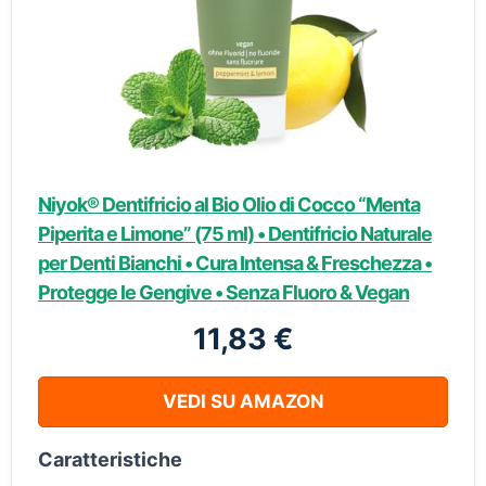
Niyok® Dentifricio al Bio Olio di Cocco “Menta
Piperita e Limone” (75 ml) • Dentifricio Naturale
per Denti Bianchi • Cura Intensa & Freschezza •
Protegge le Gengive • Senza Fluoro & Vegan
11,83 €
VEDI SU AMAZON
Caratteristiche