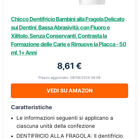
Chicco Dentifricio Bambini alla Fragola Delicato
sui Dentini, Bassa Abrasività, con Fluoro e
Xilitolo, Senza Conservanti, Contrasta la
Formazione delle Carie e Rimuove la Placca - 50
ml, 1+ Anni
8,61 €
Prezzo aggiornato: 08/08/2026 06:08
VEDI SU AMAZON
Caratteristiche
Le informazioni seguenti si applicano a
ciascuna unità della confezione
DENTIFRICIO ALLA FRAGOLA: Il dentifricio