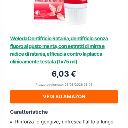
Weleda Dentifricio Ratania, dentifricio senza
fluoro al gusto menta, con estratti di mirra e
radice di ratania, efficacia contro la placca
clinicamente testata (1x75 ml)
6,03 €
Prezzo aggiornato: 08/08/2026 06:08
VEDI SU AMAZON
Caratteristiche
Rinforza le gengive, rinfresca l'alito a lungo