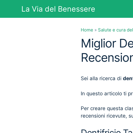
Vai
La Via del Benessere
al
contenuto
Home
»
Salute e cura de
Miglior De
Recension
Sei alla ricerca di
dent
In questo articolo ti 
Per creare questa clas
recensioni ricevute, su
Dentifricio Ta