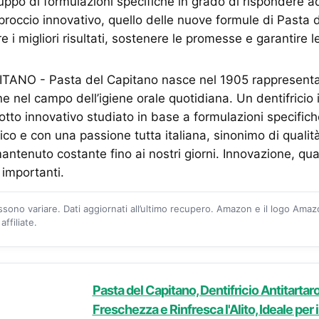
uppo di formulazioni specifiche in grado di rispondere ad
roccio innovativo, quello delle nuove formule di Pasta 
e i migliori risultati, sostenere le promesse e garantire 
ANO - Pasta del Capitano nasce nel 1905 rappresenta
ne nel campo dell’igiene orale quotidiana. Un dentifricio 
otto innovativo studiato in base a formulazioni specifich
ico e con una passione tutta italiana, sinonimo di qualit
antenuto costante fino ai nostri giorni. Innovazione, qua
ù importanti.
ossono variare. Dati aggiornati all’ultimo recupero. Amazon e il logo Ama
ffiliate.
Pasta del Capitano, Dentifricio Antitartar
Freschezza e Rinfresca l'Alito, Ideale per i