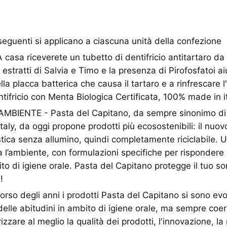
seguenti si applicano a ciascuna unità della confezione
sa riceverete un tubetto di dentifricio antitartaro da
 estratti di Salvia e Timo e la presenza di Pirofosfatoi a
la placca batterica che causa il tartaro e a rinfrescare l
ntifricio con Menta Biologica Certificata, 100% made in it
MBIENTE - Pasta del Capitano, da sempre sinonimo di 
taly, da oggi propone prodotti più ecosostenibili: il nuov
astica senza allumino, quindi completamente riciclabile. 
a l’ambiente, con formulazioni specifiche per rispondere 
o di igiene orale. Pasta del Capitano protegge il tuo sor
!
rso degli anni i prodotti Pasta del Capitano si sono evo
elle abitudini in ambito di igiene orale, ma sempre coer
izzare al meglio la qualità dei prodotti, l'innovazione, la 