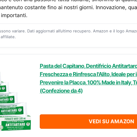
antenuto costante fino ai nostri giorni. Innovazione, qua
ù importanti.
ossono variare. Dati aggiornati all’ultimo recupero. Amazon e il logo Ama
ffiliate.
Pasta del Capitano, Dentifricio Antitartar
Freschezza e Rinfresca l'Alito, Ideale per i
Prevenire la Placca, 100% Made in Italy, 
(Confezione da 4)
VEDI SU AMAZON