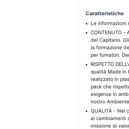
Caratteristiche
Le informazioni 
CONTENUTO - A ca
del Capitano. Gli
la formazione del
per fumatori. De
RISPETTO DELL'A
qualità Made in I
realizzato in pl
pack che rispett
esigenze in ambit
nostro Ambiente
QUALITÀ - Nel co
ai cambiamenti d
missione di valor