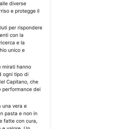
alle diverse
riso e protegge il
luti per rispondere
enti con la
ricerca e la
hio unico e
e mirati hanno
 ogni tipo di
del Capitano, che
le performance dei
 una vera e
in pasta e non in
e fatte con cura,
à e valore. Un