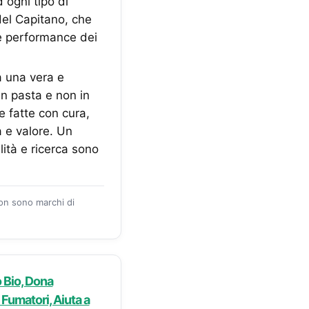
 ogni tipo di
del Capitano, che
le performance dei
 una vera e
in pasta e non in
e fatte con cura,
à e valore. Un
lità e ricerca sono
zon sono marchi di
o Bio, Dona
 Fumatori, Aiuta a