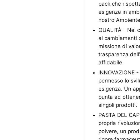
pack che rispett
esigenze in ambit
nostro Ambiente
QUALITÀ - Nel co
ai cambiamenti d
missione di valor
trasparenza dell
affidabile.
INNOVAZIONE - La
permesso lo svil
esigenza. Un app
punta ad ottener
singoli prodotti.
PASTA DEL CAPIT
propria rivoluzio
polvere, un prod
rigore farmaceut