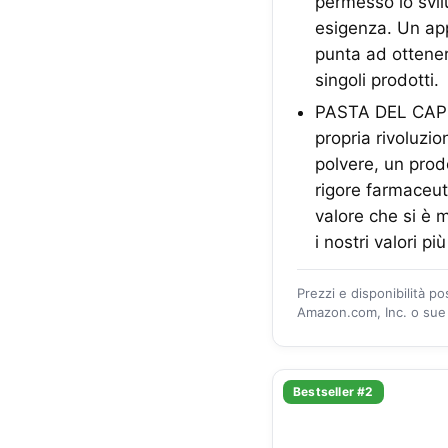
permesso lo svil
esigenza. Un app
punta ad ottener
singoli prodotti.
PASTA DEL CAPIT
propria rivoluzio
polvere, un prod
rigore farmaceut
valore che si è m
i nostri valori pi
Prezzi e disponibilità p
Amazon.com, Inc. o sue a
Bestseller #2