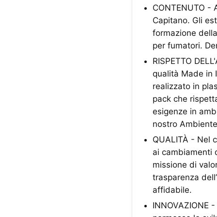
CONTENUTO - A ca
Capitano. Gli est
formazione della 
per fumatori. De
RISPETTO DELL'A
qualità Made in I
realizzato in pl
pack che rispett
esigenze in ambit
nostro Ambiente
QUALITÀ - Nel co
ai cambiamenti d
missione di valor
trasparenza dell
affidabile.
INNOVAZIONE - La