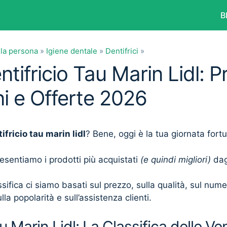
B
lla persona
»
Igiene dentale
»
Dentifrici
»
ntifricio Tau Marin Lidl: P
i e Offerte 2026
ifricio tau marin lidl
? Bene, oggi è la tua giornata fort
presentiamo i prodotti più acquistati
(e quindi migliori)
dagl
sifica ci siamo basati sul prezzo, sulla qualità, sul num
lla popolarità e sull’assistenza clienti.
u Marin Lidl: La Classifica delle Ve