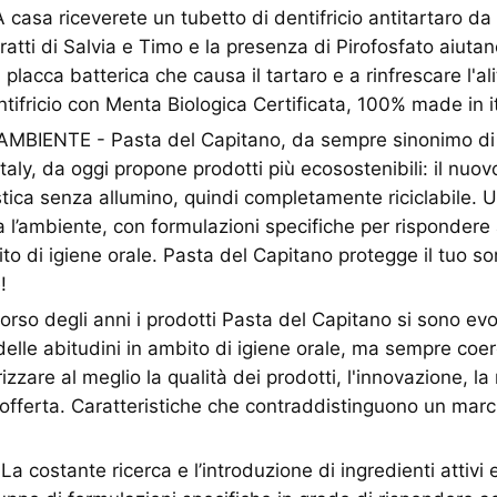
sa riceverete un tubetto di dentifricio antitartaro da 
ratti di Salvia e Timo e la presenza di Pirofosfato aiutan
placca batterica che causa il tartaro e a rinfrescare l'al
ntifricio con Menta Biologica Certificata, 100% made in it
MBIENTE - Pasta del Capitano, da sempre sinonimo di 
taly, da oggi propone prodotti più ecosostenibili: il nuov
astica senza allumino, quindi completamente riciclabile. 
a l’ambiente, con formulazioni specifiche per rispondere 
o di igiene orale. Pasta del Capitano protegge il tuo sor
!
rso degli anni i prodotti Pasta del Capitano si sono evo
elle abitudini in ambito di igiene orale, ma sempre coer
izzare al meglio la qualità dei prodotti, l'innovazione, la 
’offerta. Caratteristiche che contraddistinguono un marc
 costante ricerca e l’introduzione di ingredienti attivi 