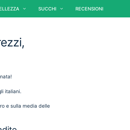
ELLEZZA
SUCCHI
RECENSIONI
rezzi,
unata!
i italiani.
ero e sulla media delle
ndite