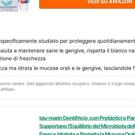
VEDI SU AMAZON
el specificamente studiato per proteggere quotidianament
aiuta a mantenere sane le gengive, rispetta il bianco nat
ione di freschezza
ca ma idrata le mucose orali e le gengive, lasciandole f
ossono variare. Dati aggiornati all’ultimo recupero. Amazon e il logo Ama
ffiliate.
tau-marin Dentifricio, con Prebiotici e Pa
Supportano l’Equilibrio del Microbiota de
Fresca, Idratata e Protetta la Mucosa Ora