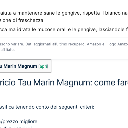
aiuta a mantenere sane le gengive, rispetta il bianco nat
ione di freschezza
ca ma idrata le mucose orali e le gengive, lasciandole f
ossono variare. Dati aggiornati all’ultimo recupero. Amazon e il logo Ama
ffiliate.
Tau Marin Magnum
[
apri
]
fricio Tau Marin Magnum: come fare
ssifica tenendo conto dei seguenti criteri:
à/prezzo migliore