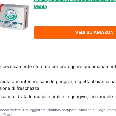
Menta
VEDI SU AMAZON
el specificamente studiato per proteggere quotidianament
aiuta a mantenere sane le gengive, rispetta il bianco nat
ione di freschezza
ca ma idrata le mucose orali e le gengive, lasciandole f
ossono variare. Dati aggiornati all’ultimo recupero. Amazon e il logo Ama
ffiliate.