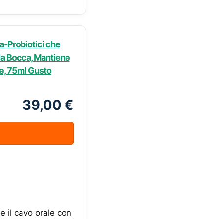
ra-Probiotici che
lla Bocca, Mantiene
le, 75ml Gusto
39,00 €
e il cavo orale con