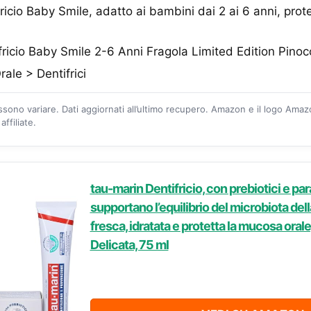
ricio Baby Smile, adatto ai bambini dai 2 ai 6 anni, prot
ricio Baby Smile 2-6 Anni Fragola Limited Edition Pino
rale > Dentifrici
ossono variare. Dati aggiornati all’ultimo recupero. Amazon e il logo Ama
ffiliate.
tau-marin Dentifricio, con prebiotici e pa
supportano l’equilibrio del microbiota de
fresca, idratata e protetta la mucosa ora
Delicata, 75 ml