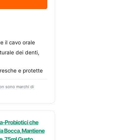
e il cavo orale
urale dei denti,
resche e protette
zon sono marchi di
ra-Probiotici che
lla Bocca, Mantiene
le, 75ml Gusto