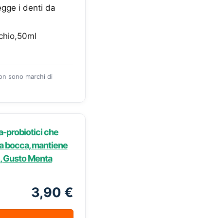
egge i denti da
cchio,50ml
zon sono marchi di
ra-probiotici che
lla bocca, mantiene
le, Gusto Menta
3,90 €