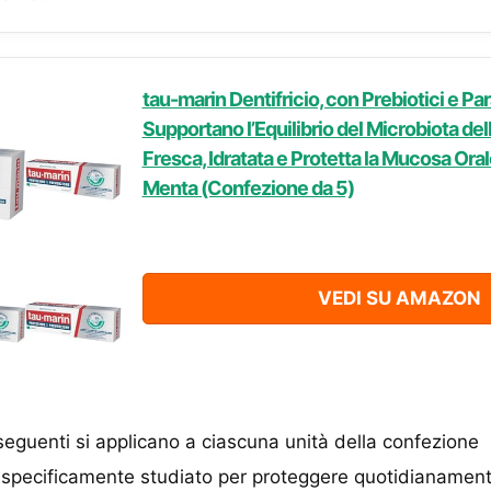
tau-marin Dentifricio, con Prebiotici e Pa
Supportano l’Equilibrio del Microbiota de
Fresca, Idratata e Protetta la Mucosa Ora
Menta (Confezione da 5)
VEDI SU AMAZON
seguenti si applicano a ciascuna unità della confezione
el specificamente studiato per proteggere quotidianament