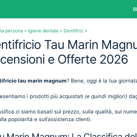
B
lla persona
»
Igiene dentale
»
Dentifrici
»
entifricio Tau Marin Magn
ecensioni e Offerte 2026
tifricio tau marin magnum
? Bene, oggi è la tua giornat
presentiamo i prodotti più acquistati
(e quindi migliori)
dagl
sifica ci siamo basati sul prezzo, sulla qualità, sul num
lla popolarità e sull’assistenza clienti.
au Marin Magnum: La Classifica del