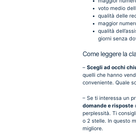
maggior numero
voto medio dell
qualità delle re
maggior numero 
qualità dell’as
giorni senza do
Come leggere la cla
–
Scegli ad occhi chi
quelli che hanno vendu
conveniente. Quale sce
– Se ti interessa un p
domande e risposte
c
perplessità. Ti consi
o 2 stelle. In questo m
migliore.