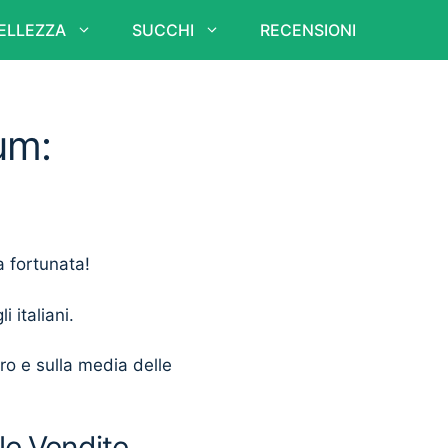
ELLEZZA
SUCCHI
RECENSIONI
um:
a fortunata!
i italiani.
ero e sulla media delle
le Vendite