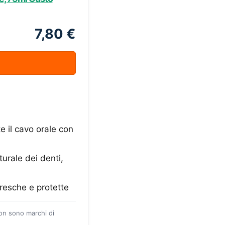
7,80 €
e il cavo orale con
urale dei denti,
resche e protette
zon sono marchi di