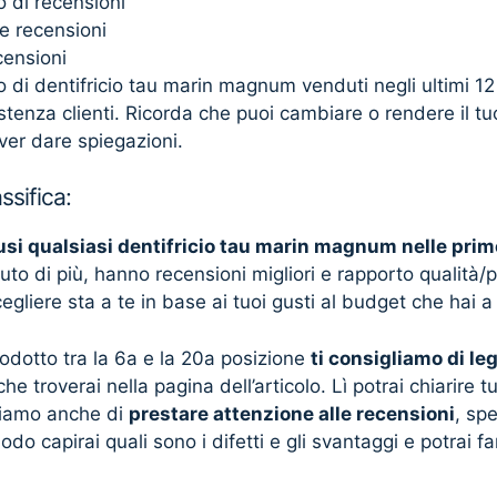
 di recensioni
e recensioni
censioni
di dentifricio tau marin magnum venduti negli ultimi 1
sistenza clienti. Ricorda che puoi cambiare o rendere il t
ver dare spiegazioni.
ssifica:
usi qualsiasi dentifricio tau marin magnum nelle prim
to di più, hanno recensioni migliori e rapporto qualità/
gliere sta a te in base ai tuoi gusti al budget che hai a
rodotto tra la 6a e la 20a posizione
ti consigliamo di le
he troverai nella pagina dell’articolo. Lì potrai chiarire tu
gliamo anche di
prestare attenzione alle recensioni
, sp
odo capirai quali sono i difetti e gli svantaggi e potrai 