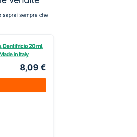
o saprai sempre che
Dentifricio 20 ml,
Made in Italy
8,09 €