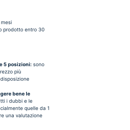
2 mesi
uo prodotto entro 30
e 5 posizioni:
sono
prezzo più
 disposizione
ggere bene le
tti i dubbi e le
ecialmente quelle da 1
fare una valutazione