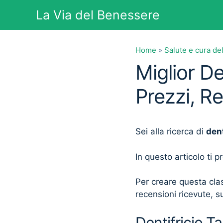
Vai
La Via del Benessere
al
contenuto
Home
»
Salute e cura de
Miglior D
Prezzi, R
Sei alla ricerca di
den
In questo articolo ti 
Per creare questa clas
recensioni ricevute, su
Dentifricio T