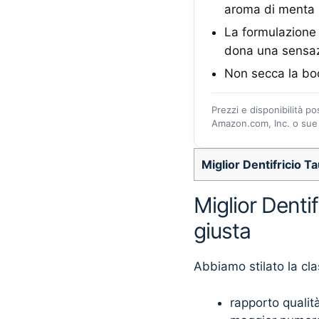
aroma di menta
La formulazione 
dona una sensaz
Non secca la boc
Prezzi e disponibilità p
Amazon.com, Inc. o sue a
Miglior Dentifricio 
Miglior Denti
giusta
Abbiamo stilato la cla
rapporto qualit