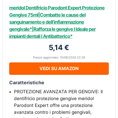
meridol Dentifricio Parodont Expert Protezione
Gengive 75ml|Combatte le cause del
sanguinamento e dell'infiammazione
gengivale*|Rafforza le gengive I Ideale per
impianti dentali I Antibatterico*
5,14 €
Prezzo aggiornato: 10/08/2026 22:28
VEDI SU AMAZON
Caratteristiche
PROTEZIONE AVANZATA PER GENGIVE: Il
dentifricio protezione gengive meridol
Parodont Expert offre una protezione
avanzata contro i problemi gengivali,