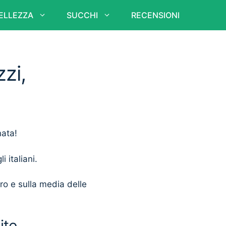
ELLEZZA
SUCCHI
RECENSIONI
zzi,
nata!
i italiani.
ero e sulla media delle
ite