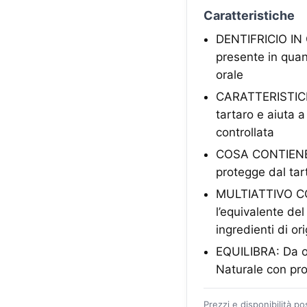
Caratteristiche
DENTIFRICIO IN 
presente in quan
orale
CARATTERISTICHE:
tartaro e aiuta a
controllata
COSA CONTIENE: A
protegge dal tar
MULTIATTIVO C
l’equivalente de
ingredienti di or
EQUILIBRA: Da ol
Naturale con prod
Prezzi e disponibilità p