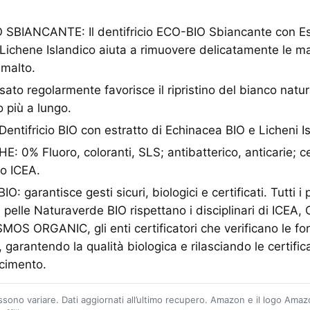
 SBIANCANTE: Il dentifricio ECO-BIO Sbiancante con Est
Lichene Islandico aiuta a rimuovere delicatamente le m
smalto.
o regolarmente favorisce il ripristino del bianco natura
o più a lungo.
ntifricio BIO con estratto di Echinacea BIO e Licheni Is
 0% Fluoro, coloranti, SLS; antibatterico, anticarie; c
o ICEA.
garantisce gesti sicuri, biologici e certificati. Tutti i 
a pelle Naturaverde BIO rispettano i disciplinari di IC
 ORGANIC, gli enti certificatori che verificano le form
a, garantendo la qualità biologica e rilasciando le certifi
scimento.
ossono variare. Dati aggiornati all’ultimo recupero. Amazon e il logo Ama