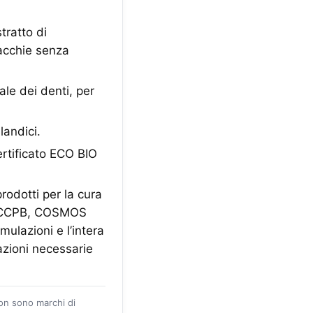
ratto di
acchie senza
le dei denti, per
landici.
ertificato ECO BIO
prodotti per la cura
EA, CCPB, COSMOS
ulazioni e l’intera
cazioni necessarie
zon sono marchi di