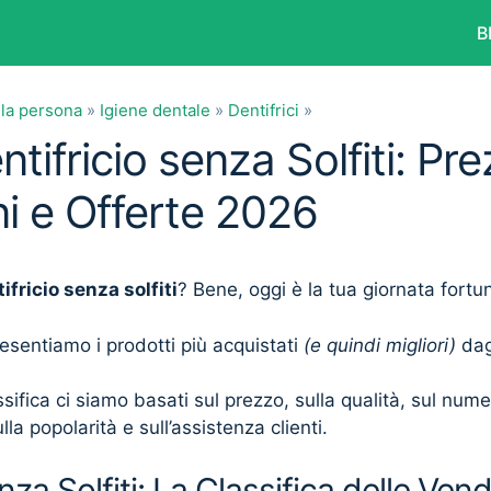
B
lla persona
»
Igiene dentale
»
Dentifrici
»
ntifricio senza Solfiti: Pre
i e Offerte 2026
ifricio senza solfiti
? Bene, oggi è la tua giornata fortu
presentiamo i prodotti più acquistati
(e quindi migliori)
dagl
sifica ci siamo basati sul prezzo, sulla qualità, sul num
lla popolarità e sull’assistenza clienti.
nza Solfiti: La Classifica delle Vend