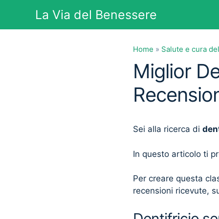
Vai
La Via del Benessere
al
contenuto
Home
»
Salute e cura de
Miglior De
Recension
Sei alla ricerca di
dent
In questo articolo ti 
Per creare questa clas
recensioni ricevute, su
Dentifricio se