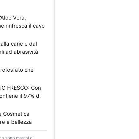
Aloe Vera,
e rinfresca il cavo
lla carie e dal
ali ad abrasività
irofosfato che
TO FRESCO: Con
ontiene il 97% di
 e Cosmetica
ere e bellezza
zon sono marchi di