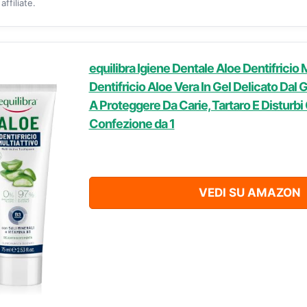
ffiliate.
equilibra Igiene Dentale Aloe Dentifricio M
Dentifricio Aloe Vera In Gel Delicato Dal 
A Proteggere Da Carie, Tartaro E Disturbi 
Confezione da 1
VEDI SU AMAZON