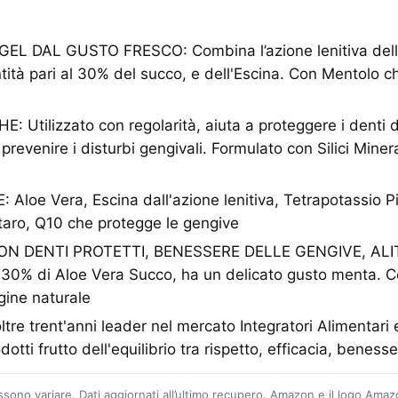
GEL DAL GUSTO FRESCO: Combina l’azione lenitiva dell’
tità pari al 30% del succo, e dell'Escina. Con Mentolo ch
 Utilizzato con regolarità, aiuta a proteggere i denti da
 prevenire i disturbi gengivali. Formulato con Silici Miner
loe Vera, Escina dall'azione lenitiva, Tetrapotassio P
taro, Q10 che protegge le gengive
ON DENTI PROTETTI, BENESSERE DELLE GENGIVE, ALI
l 30% di Aloe Vera Succo, ha un delicato gusto menta. C
igine naturale
tre trent'anni leader nel mercato Integratori Alimentari
otti frutto dell'equilibrio tra rispetto, efficacia, beness
ossono variare. Dati aggiornati all’ultimo recupero. Amazon e il logo Ama