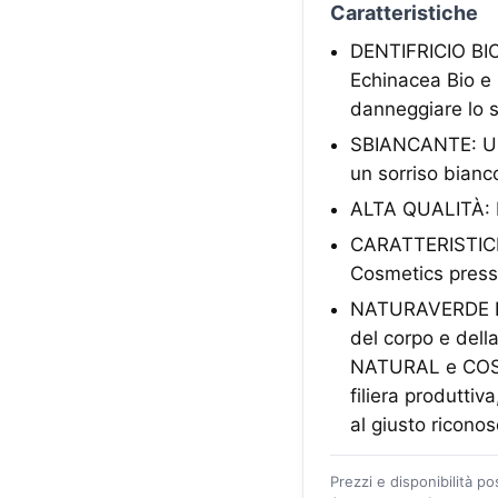
Caratteristiche
DENTIFRICIO BIO
Echinacea Bio e 
danneggiare lo 
SBIANCANTE: Usat
un sorriso bianc
ALTA QUALITÀ: De
CARATTERISTICHE:
Cosmetics press
NATURAVERDE BIO: 
del corpo e dell
NATURAL e COSMOS
filiera produttiv
al giusto ricono
Prezzi e disponibilità p