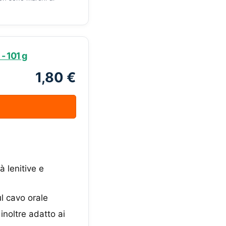
 - 101 g
1,80 €
à lenitive e
l cavo orale
inoltre adatto ai