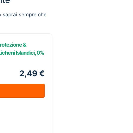
o saprai sempre che
Protezione &
icheni Islandici, 0%
2,49 €