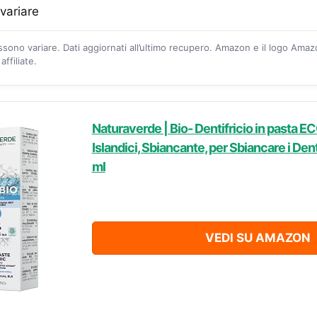
 variare
ossono variare. Dati aggiornati all’ultimo recupero. Amazon e il logo Ama
ffiliate.
Naturaverde | Bio- Dentifricio in pasta EC
Islandici, Sbiancante, per Sbiancare i Dent
ml
VEDI SU AMAZON