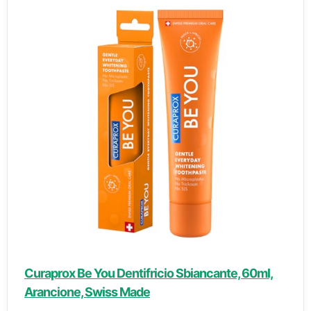
Curaprox Be You Dentifricio Sbiancante, 60ml,
Arancione, Swiss Made