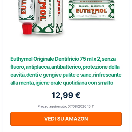
Euthymol Originale Dentifricio 75 ml x 2, senza
fluoro, antiplacca, antibatterico, protezione della
cavità, denti e gengive pulite e sane, rinfrescante
alla menta, igiene orale quotidiana con smalto
12,99 €
Prezzo aggiornato: 07/08/2026 15:11
VEDI SU AMAZON