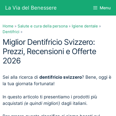
Vai
La Via del Benessere
Menu
al
contenuto
Home
»
Salute e cura della persona
»
Igiene dentale
»
Dentifrici
»
Miglior Dentifricio Svizzero:
Prezzi, Recensioni e Offerte
2026
Sei alla ricerca di
dentifricio svizzero
? Bene, oggi è
la tua giornata fortunata!
In questo articolo ti presentiamo i prodotti più
acquistati
(e quindi migliori)
dagli italiani.