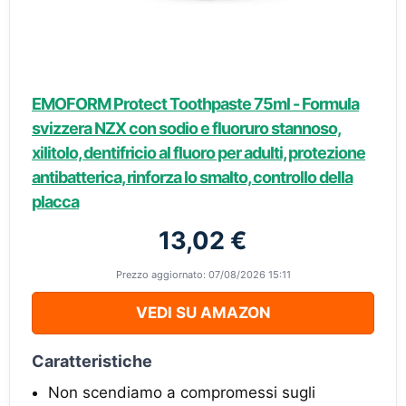
EMOFORM Protect Toothpaste 75ml - Formula
svizzera NZX con sodio e fluoruro stannoso,
xilitolo, dentifricio al fluoro per adulti, protezione
antibatterica, rinforza lo smalto, controllo della
placca
13,02 €
Prezzo aggiornato: 07/08/2026 15:11
VEDI SU AMAZON
Caratteristiche
Non scendiamo a compromessi sugli