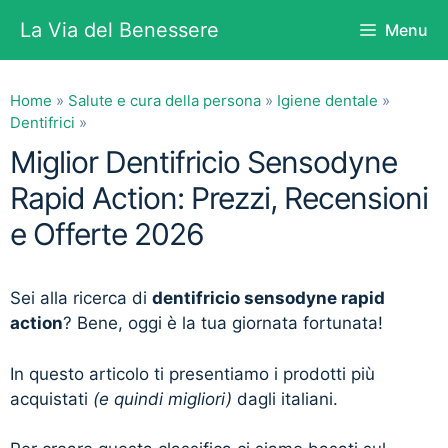
Vai
La Via del Benessere
Menu
al
contenuto
Home
»
Salute e cura della persona
»
Igiene dentale
»
Dentifrici
»
Miglior Dentifricio Sensodyne
Rapid Action: Prezzi, Recensioni
e Offerte 2026
Sei alla ricerca di
dentifricio sensodyne rapid
action
? Bene, oggi è la tua giornata fortunata!
In questo articolo ti presentiamo i prodotti più
acquistati
(e quindi migliori)
dagli italiani.