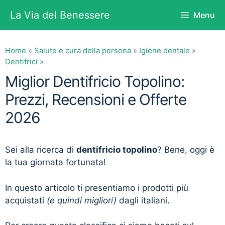
Vai
La Via del Benessere
Menu
al
contenuto
Home
»
Salute e cura della persona
»
Igiene dentale
»
Dentifrici
»
Miglior Dentifricio Topolino:
Prezzi, Recensioni e Offerte
2026
Sei alla ricerca di
dentifricio topolino
? Bene, oggi è
la tua giornata fortunata!
In questo articolo ti presentiamo i prodotti più
acquistati
(e quindi migliori)
dagli italiani.