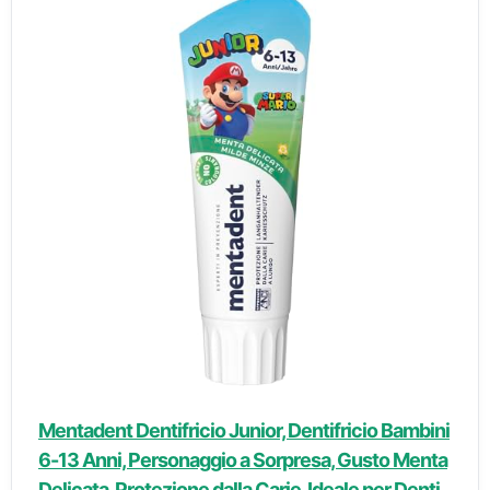
Mentadent Dentifricio Junior, Dentifricio Bambini
6-13 Anni, Personaggio a Sorpresa, Gusto Menta
Delicata, Protezione dalla Carie, Ideale per Denti