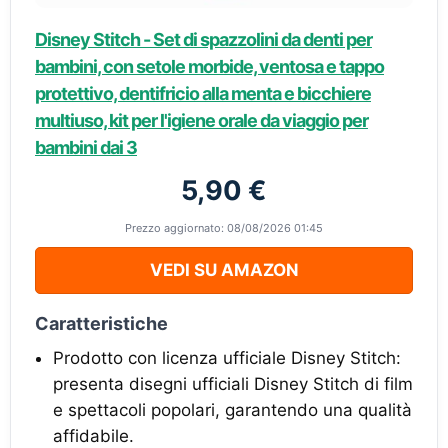
Disney Stitch - Set di spazzolini da denti per
bambini, con setole morbide, ventosa e tappo
protettivo, dentifricio alla menta e bicchiere
multiuso, kit per l'igiene orale da viaggio per
bambini dai 3
5,90 €
Prezzo aggiornato: 08/08/2026 01:45
VEDI SU AMAZON
Caratteristiche
Prodotto con licenza ufficiale Disney Stitch:
presenta disegni ufficiali Disney Stitch di film
e spettacoli popolari, garantendo una qualità
affidabile.