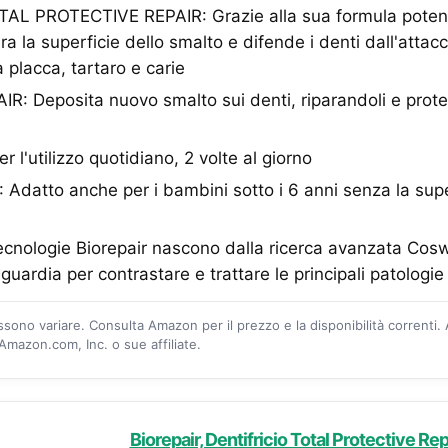
AL PROTECTIVE REPAIR: Grazie alla sua formula potenz
ra la superficie dello smalto e difende i denti dall'attacc
 placca, tartaro e carie
: Deposita nuovo smalto sui denti, riparandoli e prote
l'utilizzo quotidiano, 2 volte al giorno
datto anche per i bambini sotto i 6 anni senza la supe
cnologie Biorepair nascono dalla ricerca avanzata Coswe
nguardia per contrastare e trattare le principali patologie
ossono variare. Consulta Amazon per il prezzo e la disponibilità correnti.
mazon.com, Inc. o sue affiliate.
Biorepair, Dentifricio Total Protective Repa