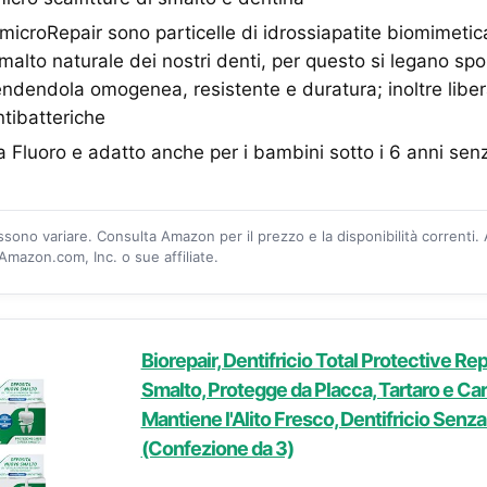
icroRepair sono particelle di idrossiapatite biomimetica
malto naturale dei nostri denti, per questo si legano s
rendendola omogenea, resistente e duratura; inoltre libe
ntibatteriche
a Fluoro e adatto anche per i bambini sotto i 6 anni sen
ossono variare. Consulta Amazon per il prezzo e la disponibilità correnti.
mazon.com, Inc. o sue affiliate.
Biorepair, Dentifricio Total Protective Repa
Smalto, Protegge da Placca, Tartaro e Cari
Mantiene l'Alito Fresco, Dentifricio Senza
(Confezione da 3)