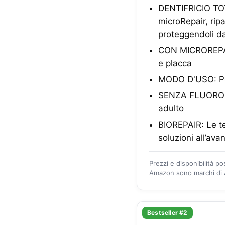
DENTIFRICIO TOT
microRepair, ripa
proteggendoli da
CON MICROREPAIR
e placca
MODO D'USO: Per 
SENZA FLUORO: A
adulto
BIOREPAIR: Le te
soluzioni all’ava
Prezzi e disponibilità p
Amazon sono marchi di A
Bestseller #2