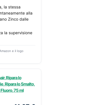
, la stessa
pontaneamente alla
rano Zinco dalle
za la supervisione
 Amazon e il logo
ir, Ripara lo
e, Ripara lo Smalto,
 Fluoro, 75 ml