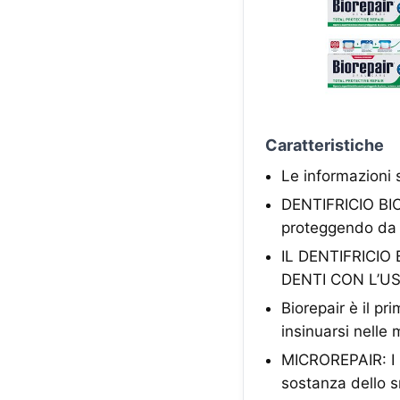
Caratteristiche
Le informazioni 
DENTIFRICIO BIO
proteggendo da p
IL DENTIFRICI
DENTI CON L’U
Biorepair è il pr
insinuarsi nelle 
MICROREPAIR: I m
sostanza dello s