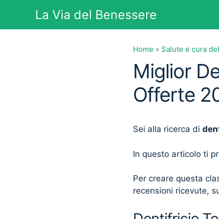
Vai
La Via del Benessere
al
contenuto
Home
»
Salute e cura de
Miglior De
Offerte 2
Sei alla ricerca di
dent
In questo articolo ti 
Per creare questa clas
recensioni ricevute, su
Dentifricio To