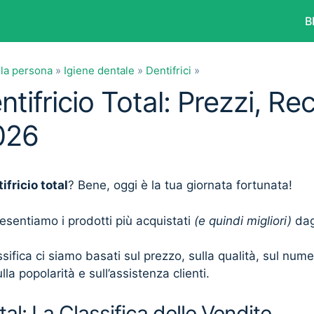
B
lla persona
»
Igiene dentale
»
Dentifrici
»
ntifricio Total: Prezzi, Re
026
ifricio total
? Bene, oggi è la tua giornata fortunata!
presentiamo i prodotti più acquistati
(e quindi migliori)
dagl
sifica ci siamo basati sul prezzo, sulla qualità, sul num
lla popolarità e sull’assistenza clienti.
tal: La Classifica delle Vendite