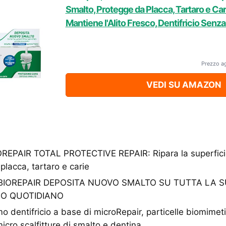
Smalto, Protegge da Placca, Tartaro e Cari
Mantiene l'Alito Fresco, Dentifricio Senza
Prezzo a
VEDI SU AMAZON
REPAIR TOTAL PROTECTIVE REPAIR: Ripara la superficie
lacca, tartaro e carie
O BIOREPAIR DEPOSITA NUOVO SMALTO SU TUTTA LA SU
SO QUOTIDIANO
imo dentifricio a base di microRepair, particelle biomimet
micro scalfitture di smalto e dentina