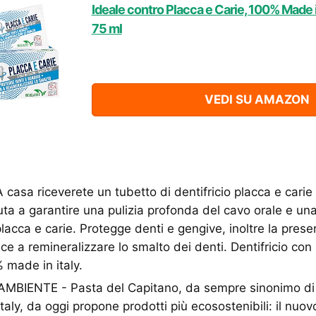
Ideale contro Placca e Carie, 100% Made in
75 ml
VEDI SU AMAZON
sa riceverete un tubetto di dentifricio placca e carie
uta a garantire una pulizia profonda del cavo orale e un
lacca e carie. Protegge denti e gengive, inoltre la prese
sce a remineralizzare lo smalto dei denti. Dentifricio co
 made in italy.
MBIENTE - Pasta del Capitano, da sempre sinonimo di 
taly, da oggi propone prodotti più ecosostenibili: il nuov