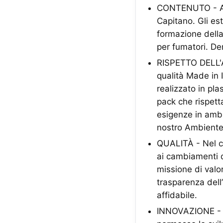
CONTENUTO - A ca
Capitano. Gli est
formazione della 
per fumatori. De
RISPETTO DELL'A
qualità Made in I
realizzato in pl
pack che rispett
esigenze in ambit
nostro Ambiente
QUALITÀ - Nel co
ai cambiamenti d
missione di valor
trasparenza dell
affidabile.
INNOVAZIONE - La