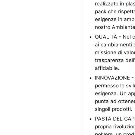
realizzato in pl
pack che rispett
esigenze in ambit
nostro Ambiente
QUALITÀ - Nel co
ai cambiamenti d
missione di valor
trasparenza dell
affidabile.
INNOVAZIONE - La
permesso lo svil
esigenza. Un app
punta ad ottener
singoli prodotti.
PASTA DEL CAPIT
propria rivoluzio
polvere, un prod