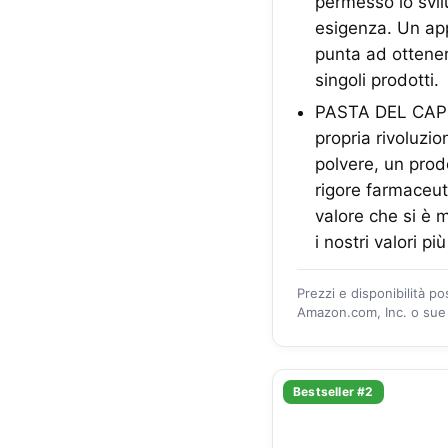
permesso lo svil
esigenza. Un app
punta ad ottener
singoli prodotti.
PASTA DEL CAPIT
propria rivoluzio
polvere, un prod
rigore farmaceut
valore che si è m
i nostri valori pi
Prezzi e disponibilità p
Amazon.com, Inc. o sue a
Bestseller #2