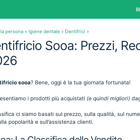
B
lla persona
»
Igiene dentale
»
Dentifrici
»
ntifricio Sooa: Prezzi, Re
026
ifricio sooa
? Bene, oggi è la tua giornata fortunata!
presentiamo i prodotti più acquistati
(e quindi migliori)
dagl
sifica ci siamo basati sul prezzo, sulla qualità, sul num
lla popolarità e sull’assistenza clienti.
ooa: La Classifica delle Vendite