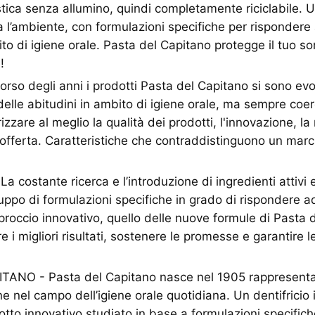
astica senza allumino, quindi completamente riciclabile. 
a l’ambiente, con formulazioni specifiche per rispondere 
o di igiene orale. Pasta del Capitano protegge il tuo sor
!
rso degli anni i prodotti Pasta del Capitano si sono evo
elle abitudini in ambito di igiene orale, ma sempre coer
izzare al meglio la qualità dei prodotti, l'innovazione, la 
’offerta. Caratteristiche che contraddistinguono un marc
 costante ricerca e l’introduzione di ingredienti attivi 
uppo di formulazioni specifiche in grado di rispondere ad
roccio innovativo, quello delle nuove formule di Pasta 
e i migliori risultati, sostenere le promesse e garantire 
ANO - Pasta del Capitano nasce nel 1905 rappresenta
ne nel campo dell’igiene orale quotidiana. Un dentifricio 
otto innovativo studiato in base a formulazioni specifich