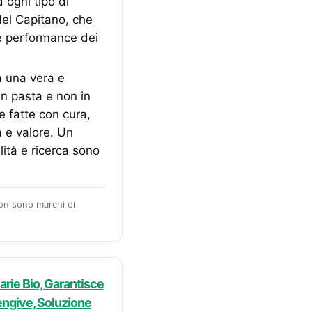
 ogni tipo di
del Capitano, che
le performance dei
 una vera e
in pasta e non in
e fatte con cura,
à e valore. Un
lità e ricerca sono
zon sono marchi di
arie Bio, Garantisce
engive, Soluzione