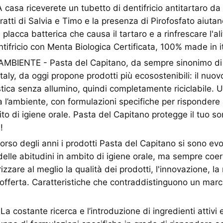
sa riceverete un tubetto di dentifricio antitartaro da 
ratti di Salvia e Timo e la presenza di Pirofosfato aiutan
placca batterica che causa il tartaro e a rinfrescare l'al
ntifricio con Menta Biologica Certificata, 100% made in it
MBIENTE - Pasta del Capitano, da sempre sinonimo di 
taly, da oggi propone prodotti più ecosostenibili: il nuov
astica senza allumino, quindi completamente riciclabile. 
a l’ambiente, con formulazioni specifiche per rispondere 
o di igiene orale. Pasta del Capitano protegge il tuo sor
!
rso degli anni i prodotti Pasta del Capitano si sono evo
elle abitudini in ambito di igiene orale, ma sempre coer
izzare al meglio la qualità dei prodotti, l'innovazione, la 
’offerta. Caratteristiche che contraddistinguono un marc
 costante ricerca e l’introduzione di ingredienti attivi 