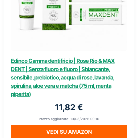
Edinco Gamma dentifricio | Rose Rio & MAX
DENT | Senza fluoro e fluoro | Sbiancante,
sensibile, prebiotico, acqua di rose, lavanda,
spirulina, aloe vera e matcha (75 ml, menta
piperita)
11,82 €
Prezzo aggiornato: 10/08/2026 00:16
VEDI SU AMAZON