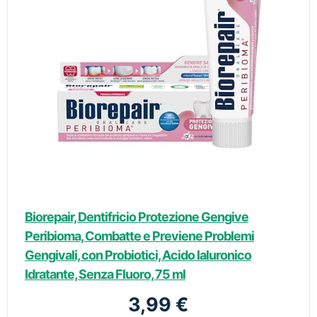
Biorepair, Dentifricio Protezione Gengive
Peribioma, Combatte e Previene Problemi
Gengivali, con Probiotici, Acido Ialuronico
Idratante, Senza Fluoro, 75 ml
3,99 €