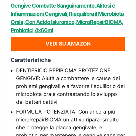
Gengive Combatte Sanguinamento, Alitosi e
Infiammazioni Gengivali, Riequilibra il Microbiota
Orale, Con Acido Ialuronico, MicroRepairBIOMA,
Probiotici,4x60ml
VEDI SU AMAZON
Caratteristiche
DENTIFRICIO PERIBIOMA PROTEZIONE
GENGIVE: Aiuta a combattere le cause dei
problemi gengivali e a favorire l'equilibrio del
microbiota orale contrastando lo sviluppo
dei batteri cattivi
FORMULA POTENZIATA: Con ancora più
microRepairBIOMA un attivo ripara-smalto
che protegge la placca gengivale, e
probiotici per mantenere le gengive sane per