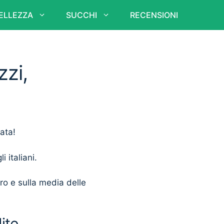
ELLEZZA
SUCCHI
RECENSIONI
zzi,
ata!
i italiani.
ero e sulla media delle
ite