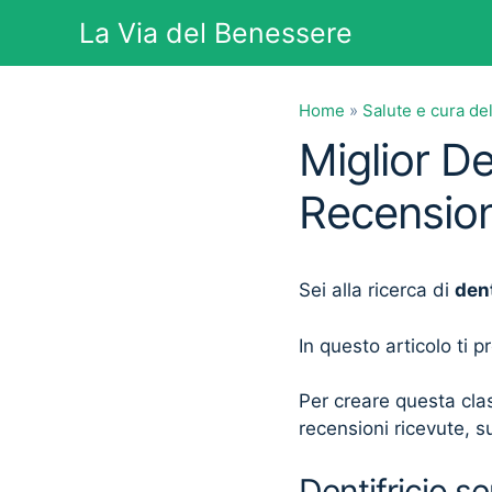
Vai
La Via del Benessere
al
contenuto
Home
»
Salute e cura de
Miglior De
Recension
Sei alla ricerca di
dent
In questo articolo ti 
Per creare questa clas
recensioni ricevute, su
Dentifricio s