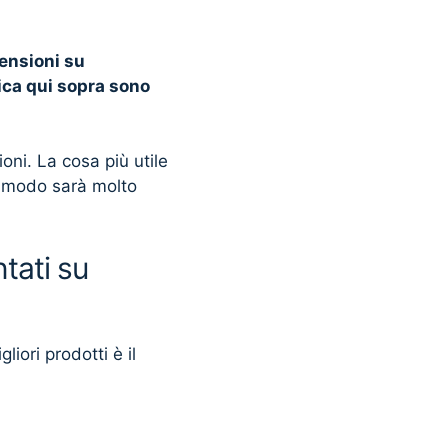
censioni su
fica qui sopra sono
ni. La cosa più utile
o modo sarà molto
tati su
liori prodotti è il