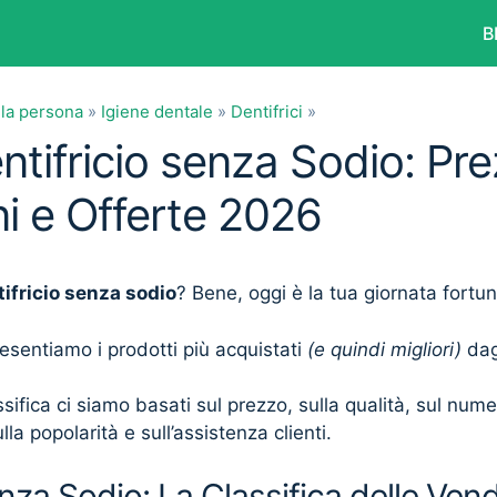
B
lla persona
»
Igiene dentale
»
Dentifrici
»
ntifricio senza Sodio: Pre
i e Offerte 2026
ifricio senza sodio
? Bene, oggi è la tua giornata fortun
presentiamo i prodotti più acquistati
(e quindi migliori)
dagl
sifica ci siamo basati sul prezzo, sulla qualità, sul num
lla popolarità e sull’assistenza clienti.
enza Sodio: La Classifica delle Vend