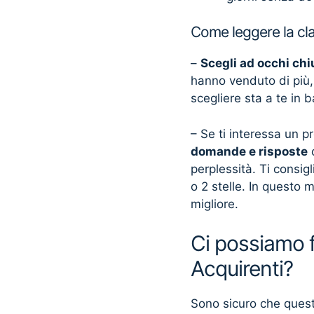
Come leggere la cla
–
Scegli ad occhi chi
hanno venduto di più,
scegliere sta a te in 
– Se ti interessa un p
domande e risposte
c
perplessità. Ti consi
o 2 stelle. In questo m
migliore.
Ci possiamo fi
Acquirenti?
Sono sicuro che questo