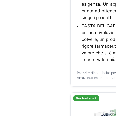
esigenza. Un app
punta ad ottener
singoli prodotti.
PASTA DEL CAPIT
propria rivoluzio
polvere, un prod
rigore farmaceut
valore che si è m
i nostri valori pi
Prezzi e disponibilità p
Amazon.com, Inc. o sue a
Bestseller #2