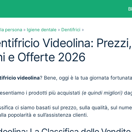
B
lla persona
»
Igiene dentale
»
Dentifrici
»
ntifricio Videolina: Prezzi,
i e Offerte 2026
ifricio videolina
? Bene, oggi è la tua giornata fortunata
presentiamo i prodotti più acquistati
(e quindi migliori)
dagl
sifica ci siamo basati sul prezzo, sulla qualità, sul num
lla popolarità e sull’assistenza clienti.
deolina: La Classifica delle Vendite