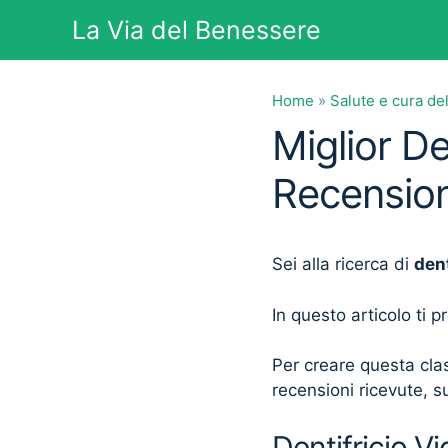
Vai
La Via del Benessere
al
contenuto
Home
»
Salute e cura de
Miglior De
Recension
Sei alla ricerca di
dent
In questo articolo ti 
Per creare questa clas
recensioni ricevute, su
Dentifricio Vi