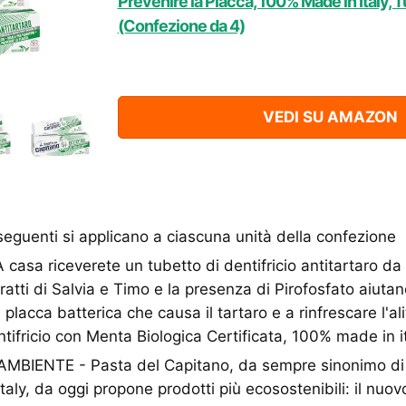
Prevenire la Placca, 100% Made in Italy, 
(Confezione da 4)
VEDI SU AMAZON
seguenti si applicano a ciascuna unità della confezione
sa riceverete un tubetto di dentifricio antitartaro da 
ratti di Salvia e Timo e la presenza di Pirofosfato aiutan
placca batterica che causa il tartaro e a rinfrescare l'al
ntifricio con Menta Biologica Certificata, 100% made in it
MBIENTE - Pasta del Capitano, da sempre sinonimo di 
taly, da oggi propone prodotti più ecosostenibili: il nuov