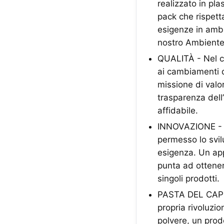
realizzato in pl
pack che rispett
esigenze in ambit
nostro Ambiente
QUALITÀ - Nel co
ai cambiamenti d
missione di valor
trasparenza dell
affidabile.
INNOVAZIONE - La
permesso lo svil
esigenza. Un app
punta ad ottener
singoli prodotti.
PASTA DEL CAPIT
propria rivoluzio
polvere, un prod