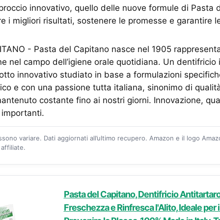
roccio innovativo, quello delle nuove formule di Pasta 
e i migliori risultati, sostenere le promesse e garantire 
ANO - Pasta del Capitano nasce nel 1905 rappresenta
ne nel campo dell’igiene orale quotidiana. Un dentifricio 
otto innovativo studiato in base a formulazioni specifich
ico e con una passione tutta italiana, sinonimo di qualit
antenuto costante fino ai nostri giorni. Innovazione, qua
ù importanti.
ossono variare. Dati aggiornati all’ultimo recupero. Amazon e il logo Ama
ffiliate.
Pasta del Capitano, Dentifricio Antitartar
Freschezza e Rinfresca l'Alito, Ideale per i