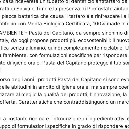
sa riceverete un tubetto di dentifricio antitartaro da 
ratti di Salvia e Timo e la presenza di Pirofosfato aiutan
placca batterica che causa il tartaro e a rinfrescare l'al
ntifricio con Menta Biologica Certificata, 100% made in it
MBIENTE - Pasta del Capitano, da sempre sinonimo di 
taly, da oggi propone prodotti più ecosostenibili: il nuov
astica senza allumino, quindi completamente riciclabile. 
a l’ambiente, con formulazioni specifiche per rispondere 
o di igiene orale. Pasta del Capitano protegge il tuo sor
!
rso degli anni i prodotti Pasta del Capitano si sono evo
elle abitudini in ambito di igiene orale, ma sempre coer
izzare al meglio la qualità dei prodotti, l'innovazione, la 
’offerta. Caratteristiche che contraddistinguono un marc
 costante ricerca e l’introduzione di ingredienti attivi 
uppo di formulazioni specifiche in grado di rispondere ad