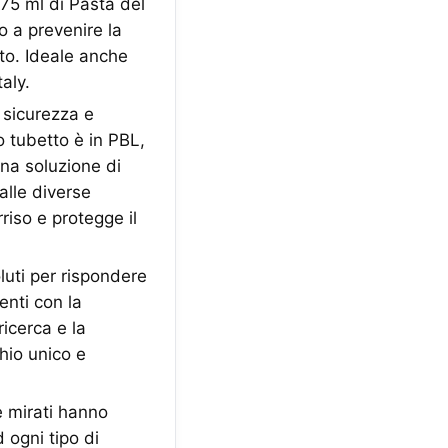
75 ml di Pasta del
o a prevenire la
ito. Ideale anche
aly.
sicurezza e
o tubetto è in PBL,
Una soluzione di
alle diverse
riso e protegge il
luti per rispondere
enti con la
ricerca e la
hio unico e
e mirati hanno
 ogni tipo di