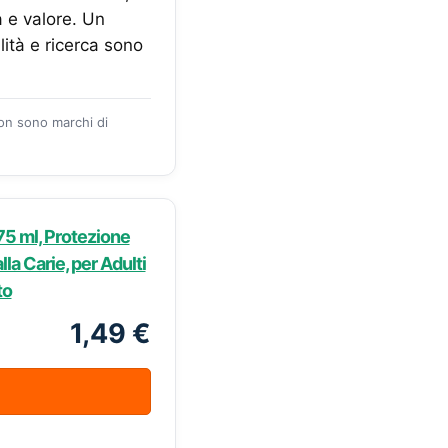
à e valore. Un
lità e ricerca sono
zon sono marchi di
75 ml, Protezione
la Carie, per Adulti
to
1,49 €