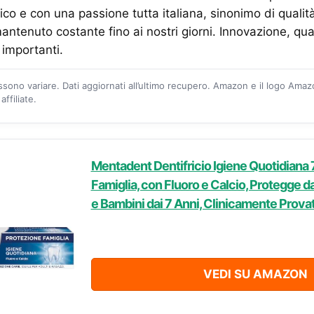
ico e con una passione tutta italiana, sinonimo di qualit
antenuto costante fino ai nostri giorni. Innovazione, qua
ù importanti.
ossono variare. Dati aggiornati all’ultimo recupero. Amazon e il logo Ama
ffiliate.
Mentadent Dentifricio Igiene Quotidiana 
Famiglia, con Fluoro e Calcio, Protegge dal
e Bambini dai 7 Anni, Clinicamente Prova
VEDI SU AMAZON