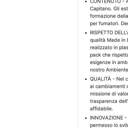
CONTENUTO - A ca
Capitano. Gli est
formazione della 
per fumatori. De
RISPETTO DELL'A
qualità Made in I
realizzato in pl
pack che rispett
esigenze in ambit
nostro Ambiente
QUALITÀ - Nel co
ai cambiamenti d
missione di valor
trasparenza dell
affidabile.
INNOVAZIONE - La
permesso lo svil