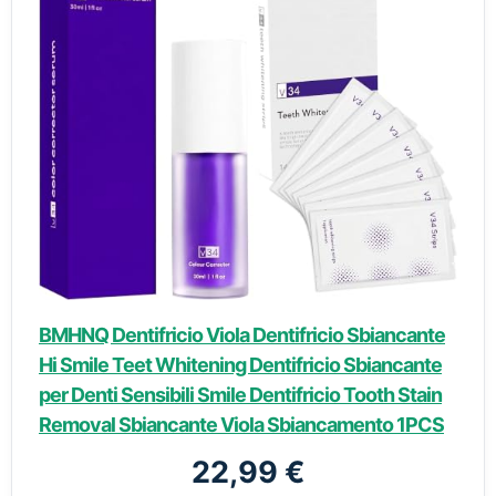
BMHNQ Dentifricio Viola Dentifricio Sbiancante
Hi Smile Teet Whitening Dentifricio Sbiancante
per Denti Sensibili Smile Dentifricio Tooth Stain
Removal Sbiancante Viola Sbiancamento 1PCS
22,99 €