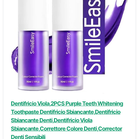
Dentifricio Viola,2PCS Purple Teeth Whitening
Toothpaste Dentifricio Sbiancante,Dentifricio
Sbiancante Denti,Dentifricio Viola
Sbiancante,Correttore Colore Denti,Corrector
Denti Sensibili