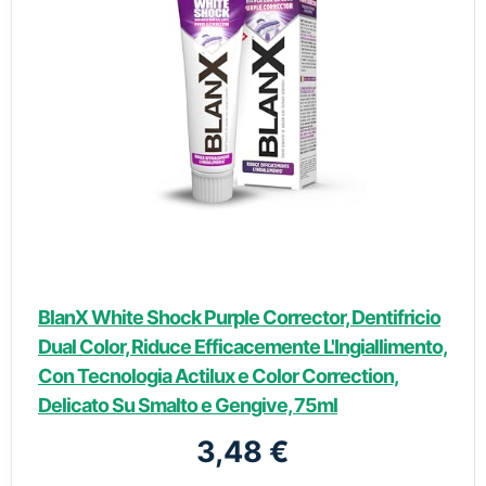
BlanX White Shock Purple Corrector, Dentifricio
Dual Color, Riduce Efficacemente L'Ingiallimento,
Con Tecnologia Actilux e Color Correction,
Delicato Su Smalto e Gengive, 75ml
3,48 €