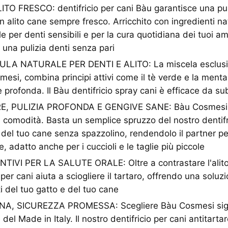
TO FRESCO: dentifricio per cani Bàu garantisce una pul
n alito cane sempre fresco. Arricchito con ingredienti n
e per denti sensibili e per la cura quotidiana dei tuoi am
una pulizia denti senza pari
A NATURALE PER DENTI E ALITO: La miscela esclusiva 
mesi, combina principi attivi come il tè verde e la menta
e profonda. Il Bàu dentifricio spray cani è efficace da su
E, PULIZIA PROFONDA E GENGIVE SANE: Bàu Cosmesi de
 comodità. Basta un semplice spruzzo del nostro dentifr
i del tuo cane senza spazzolino, rendendolo il partner pe
e, adatto anche per i cuccioli e le taglie più piccole
IVI PER LA SALUTE ORALE: Oltre a contrastare l'alito c
 per cani aiuta a sciogliere il tartaro, offrendo una soluzi
i del tuo gatto e del tuo cane
A, SICUREZZA PROMESSA: Scegliere Bàu Cosmesi signif
 del Made in Italy. Il nostro dentifricio per cani antitartar