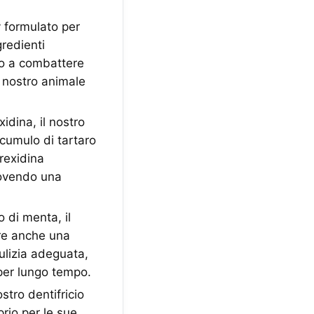
formulato per
gredienti
olo a combattere
l nostro animale
ina, il nostro
ccumulo di tartaro
rexidina
uovendo una
di menta, il
fre anche una
ulizia adeguata,
 per lungo tempo.
stro dentifricio
prio per le sue