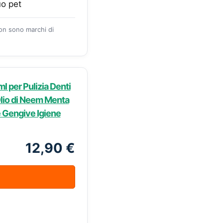
uo pet
zon sono marchi di
l per Pulizia Denti
Olio di Neem Menta
e Gengive Igiene
12,90 €