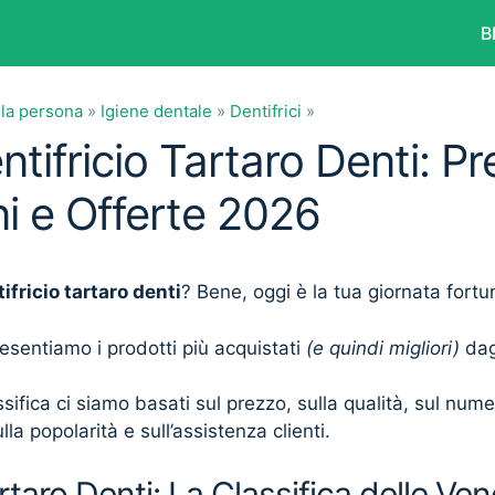
B
lla persona
»
Igiene dentale
»
Dentifrici
»
ntifricio Tartaro Denti: Pr
i e Offerte 2026
ifricio tartaro denti
? Bene, oggi è la tua giornata fortu
presentiamo i prodotti più acquistati
(e quindi migliori)
dagl
sifica ci siamo basati sul prezzo, sulla qualità, sul num
lla popolarità e sull’assistenza clienti.
rtaro Denti: La Classifica delle Ven