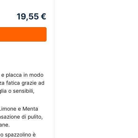
19,55 €
o e placca in modo
a fatica grazie ad
ia o sensibili,
Limone e Menta
sazione di pulito,
ane.
 spazzolino è