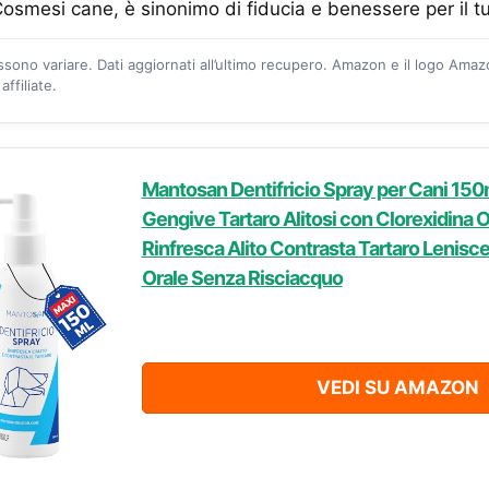
Cosmesi cane, è sinonimo di fiducia e benessere per il t
ossono variare. Dati aggiornati all’ultimo recupero. Amazon e il logo Ama
ffiliate.
Mantosan Dentifricio Spray per Cani 150m
Gengive Tartaro Alitosi con Clorexidina 
Rinfresca Alito Contrasta Tartaro Lenisc
Orale Senza Risciacquo
VEDI SU AMAZON