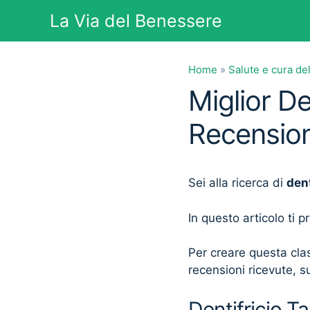
Vai
La Via del Benessere
al
contenuto
Home
»
Salute e cura de
Miglior De
Recension
Sei alla ricerca di
dent
In questo articolo ti 
Per creare questa clas
recensioni ricevute, su
Dentifricio Ta