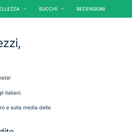
ELLEZZA
SUCCHI
RECENSIONI
ezzi,
nata!
i italiani.
ero e sulla media delle
dite