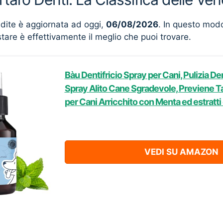
ndite è aggiornata ad oggi,
06/08/2026
. In questo mod
stare è effettivamente il meglio che puoi trovare.
Bàu Dentifricio Spray per Cani, Pulizia D
Spray Alito Cane Sgradevole, Previene Tar
per Cani Arricchito con Menta ed estratti 
VEDI SU AMAZON