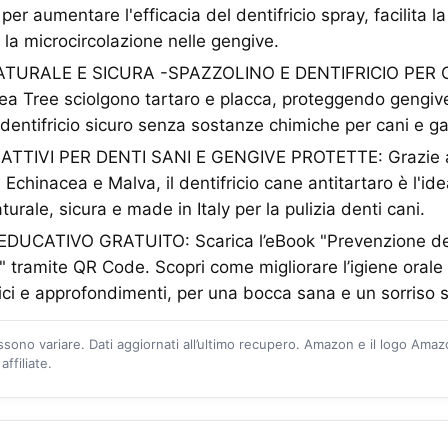
per aumentare l'efficacia del dentifricio spray, facilita l
 la microcircolazione nelle gengive.
URALE E SICURA -SPAZZOLINO E DENTIFRICIO PER CA
ea Tree sciolgono tartaro e placca, proteggendo gengive
 dentifricio sicuro senza sostanze chimiche per cani e gat
ATTIVI PER DENTI SANI E GENGIVE PROTETTE: Grazie a
chinacea e Malva, il dentifricio cane antitartaro è l'ide
urale, sicura e made in Italy per la pulizia denti cani.
UCATIVO GRATUITO: Scarica l’eBook "Prevenzione del
" tramite QR Code. Scopri come migliorare l’igiene orale
tici e approfondimenti, per una bocca sana e un sorriso 
ossono variare. Dati aggiornati all’ultimo recupero. Amazon e il logo Ama
ffiliate.