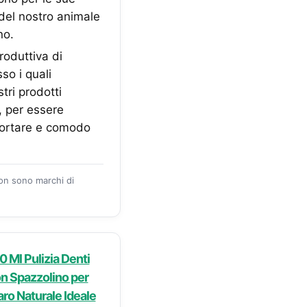
 del nostro animale
no.
oduttiva di
so i quali
tri prodotti
, per essere
sportare e comodo
zon sono marchi di
0 Ml Pulizia Denti
on Spazzolino per
aro Naturale Ideale