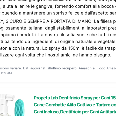
e, aiuta a lenire le gengive, fornendo comfort alla bocca
ibuendo a mantenere un sorriso felice e dall’aspetto sa
Y, SICURO E SEMPRE A PORTATA DI MANO: La filiera pr
iosamente italiana, dagli stabilimenti ai laboratori pres
piamo i prodotti. La nostra filosofia vuole che tutti i nos
i partendo da ingredienti di origine naturale e vegetale
ntonia con la natura. Lo spray da 150ml è facile da tra
ilizzare ogni volta che i nostri amici ne hanno bisogno.
ossono variare. Dati aggiornati all’ultimo recupero. Amazon e il logo Ama
ffiliate.
Propets Lab Dentifricio Spray per Cani 15
Cane Combatte Alito Cattivo e Tartaro c
Cani Incluso, Dentifricio per Cani Antitart