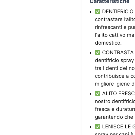
Caratteristiche
DENTIFRICIO 
contrastare l’ali
rinfrescanti e p
l'alito cattivo m
domestico.
CONTRASTA AC
dentifricio spra
tra i denti del 
contribuisce a c
migliore igiene 
ALITO FRESCO
nostro dentifrici
fresca e duratur
garantendo che i
LENISCE LE GEN
spray per cani è 