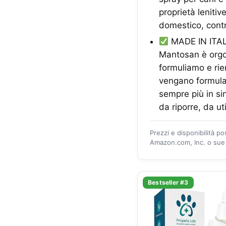
proprietà lenitiv
domestico, contr
MADE IN ITAL
Mantosan è orgogl
formuliamo e riem
vengano formulat
sempre più in si
da riporre, da ut
Prezzi e disponibilità p
Amazon.com, Inc. o sue a
Bestseller #3