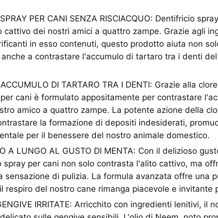
SPRAY PER CANI SENZA RISCIACQUO: Dentifricio spray 
to cattivo dei nostri amici a quattro zampe. Grazie agli in
urificanti in esso contenuti, questo prodotto aiuta non s
a anche a contrastare l'accumulo di tartaro tra i denti de
CUMULO DI TARTARO TRA I DENTI: Grazie alla clorexid
y per cani è formulato appositamente per contrastare l'a
nostro amico a quattro zampe. La potente azione della clo
ontrastare la formazione di depositi indesiderati, prom
dentale per il benessere del nostro animale domestico.
 A LUNGO AL GUSTO DI MENTA: Con il delizioso gusto 
o spray per cani non solo contrasta l'alito cattivo, ma of
a sensazione di pulizia. La formula avanzata offre una p
l respiro del nostro cane rimanga piacevole e invitante
GIVE IRRITATE: Arricchito con ingredienti lenitivi, il no
delicato sulle gengive sensibili. L'olio di Neem, noto pro