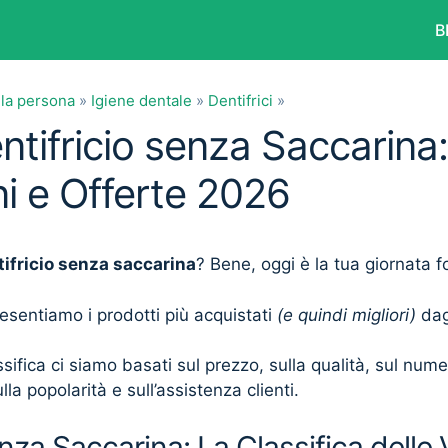
B
lla persona
»
Igiene dentale
»
Dentifrici
»
ntifricio senza Saccarina:
i e Offerte 2026
tifricio senza saccarina
? Bene, oggi è la tua giornata f
presentiamo i prodotti più acquistati
(e quindi migliori)
dagl
sifica ci siamo basati sul prezzo, sulla qualità, sul num
lla popolarità e sull’assistenza clienti.
enza Saccarina: La Classifica delle