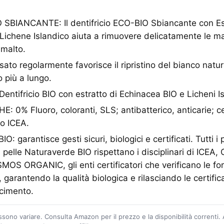
 SBIANCANTE: Il dentifricio ECO-BIO Sbiancante con Est
Lichene Islandico aiuta a rimuovere delicatamente le m
smalto.
o regolarmente favorisce il ripristino del bianco natura
o più a lungo.
ntifricio BIO con estratto di Echinacea BIO e Licheni Is
 0% Fluoro, coloranti, SLS; antibatterico, anticarie; c
o ICEA.
garantisce gesti sicuri, biologici e certificati. Tutti i 
a pelle Naturaverde BIO rispettano i disciplinari di IC
 ORGANIC, gli enti certificatori che verificano le form
a, garantendo la qualità biologica e rilasciando le certifi
scimento.
ossono variare. Consulta Amazon per il prezzo e la disponibilità correnti.