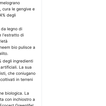
 melograno
to, cura le gengive e
,4% degli
da legno di
 l'estratto di
rietà
 neem bio pulisce a
lito.
degli ingredienti
rtificiali. La sua
listi, che coniugano
oltivati in terreni
ne biologica. La
ta con inchiostro a
 Ecocert Greenlife!