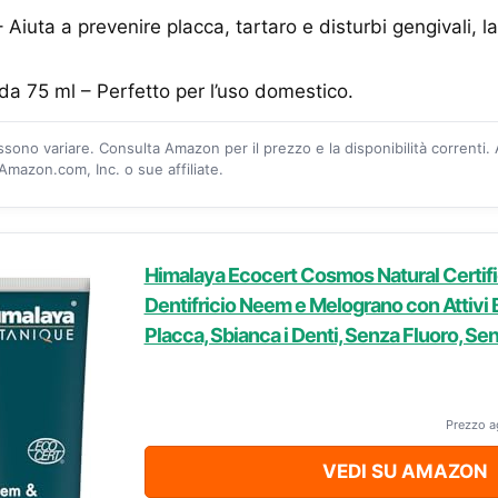
 Aiuta a prevenire placca, tartaro e disturbi gengivali, 
da 75 ml – Perfetto per l’uso domestico.
ossono variare. Consulta Amazon per il prezzo e la disponibilità correnti.
mazon.com, Inc. o sue affiliate.
Himalaya Ecocert Cosmos Natural Certif
Dentifricio Neem e Melograno con Attivi 
Placca, Sbianca i Denti, Senza Fluoro, Se
Prezzo a
VEDI SU AMAZON