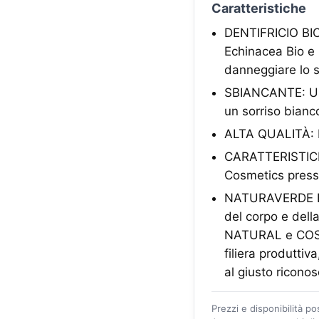
Caratteristiche
DENTIFRICIO BIO
Echinacea Bio e 
danneggiare lo 
SBIANCANTE: Usat
un sorriso bianc
ALTA QUALITÀ: De
CARATTERISTICHE:
Cosmetics press
NATURAVERDE BIO: 
del corpo e dell
NATURAL e COSMOS
filiera produttiv
al giusto ricono
Prezzi e disponibilità p