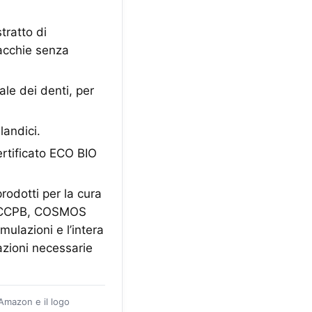
ratto di
acchie senza
le dei denti, per
landici.
ertificato ECO BIO
prodotti per la cura
EA, CCPB, COSMOS
ulazioni e l’intera
cazioni necessarie
 Amazon e il logo