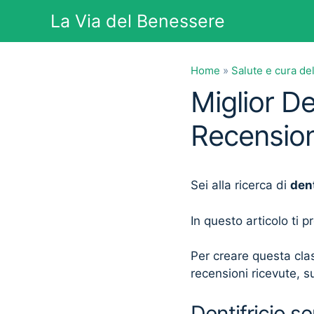
Vai
La Via del Benessere
al
contenuto
Home
»
Salute e cura de
Miglior De
Recension
Sei alla ricerca di
den
In questo articolo ti 
Per creare questa clas
recensioni ricevute, su
Dentifricio s