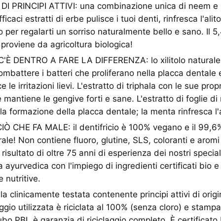
I PRINCIPI ATTIVI: una combinazione unica di neem e
efficaci estratti di erbe pulisce i tuoi denti, rinfresca l'ali
o per regalarti un sorriso naturalmente bello e sano. Il 5
i proviene da agricoltura biologica!
È DENTRO A FARE LA DIFFERENZA: lo xilitolo naturale 
ombattere i batteri che proliferano nella placca dentale e
le irritazioni lievi. L'estratto di triphala con le sue prop
 mantiene le gengive forti e sane. L'estratto di foglie di
la formazione della placca dentale; la menta rinfresca l'a
 CHE FA MALE: il dentifricio è 100% vegano e il 99,6% 
rale! Non contiene fluoro, glutine, SLS, coloranti e aromi a
 risultato di oltre 75 anni di esperienza dei nostri specia
 ayurvedica con l'impiego di ingredienti certificati bio e c
e nutritive.
 clinicamente testata contenente principi attivi di origi
ggio utilizzata è riciclata al 100% (senza cloro) e stampa
tubo PBL è garanzia di riciclaggio completo. È certificato