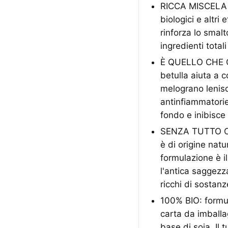
RICCA MISCELA D
biologici e altri 
rinforza lo smalt
ingredienti total
È QUELLO CHE C'
betulla aiuta a c
melograno lenisce 
antinfiammatorie
fondo e inibisce 
SENZA TUTTO CIÒ
è di origine natu
formulazione è il
l'antica saggezza
ricchi di sostanz
100% BIO: formula
carta da imballa
base di soia. Il 