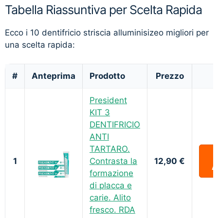
Tabella Riassuntiva per Scelta Rapida
Ecco i 10 dentifricio striscia alluminisizeo migliori per
una scelta rapida:
#
Anteprima
Prodotto
Prezzo
President
KIT 3
DENTIFRICIO
ANTI
TARTARO.
1
Contrasta la
12,90 €
A
formazione
di placca e
carie. Alito
fresco. RDA