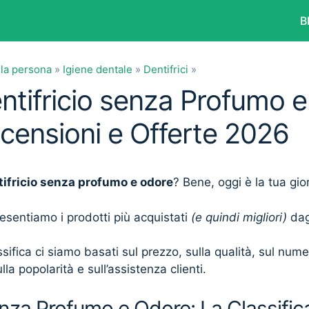
B
lla persona
»
Igiene dentale
»
Dentifrici
»
entifricio senza Profumo 
ecensioni e Offerte 2026
tifricio senza profumo e odore
? Bene, oggi è la tua gio
presentiamo i prodotti più acquistati
(e quindi migliori)
dagl
sifica ci siamo basati sul prezzo, sulla qualità, sul num
lla popolarità e sull’assistenza clienti.
enza Profumo e Odore: La Classifica