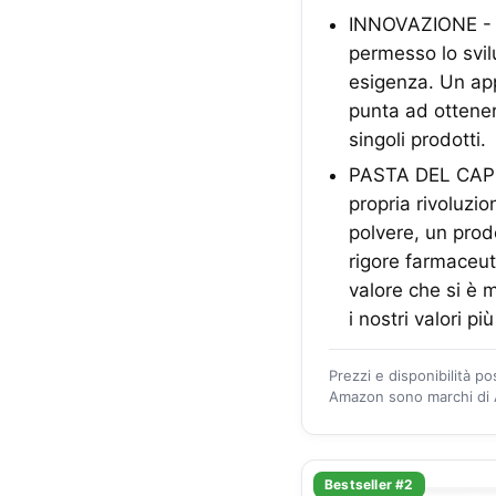
INNOVAZIONE - La
permesso lo svil
esigenza. Un app
punta ad ottener
singoli prodotti.
PASTA DEL CAPIT
propria rivoluzio
polvere, un prod
rigore farmaceut
valore che si è m
i nostri valori pi
Prezzi e disponibilità p
Amazon sono marchi di A
Bestseller #2