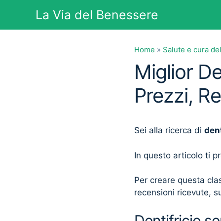
Vai
La Via del Benessere
al
contenuto
Home
»
Salute e cura de
Miglior D
Prezzi, R
Sei alla ricerca di
den
In questo articolo ti 
Per creare questa clas
recensioni ricevute, su
Dentifricio s