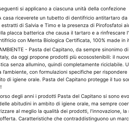
seguenti si applicano a ciascuna unità della confezione
sa riceverete un tubetto di dentifricio antitartaro da
 estratti di Salvia e Timo e la presenza di Pirofosfatoi a
la placca batterica che causa il tartaro e a rinfrescare l
ntifricio con Menta Biologica Certificata, 100% made in it
MBIENTE - Pasta del Capitano, da sempre sinonimo di 
taly, da oggi propone prodotti più ecosostenibili: il nuov
astica senza allumino, quindi completamente riciclabile. 
a l’ambiente, con formulazioni specifiche per rispondere 
o di igiene orale. Pasta del Capitano protegge il tuo sor
!
rso degli anni i prodotti Pasta del Capitano si sono evo
elle abitudini in ambito di igiene orale, ma sempre coer
izzare al meglio la qualità dei prodotti, l'innovazione, la 
’offerta. Caratteristiche che contraddistinguono un marc