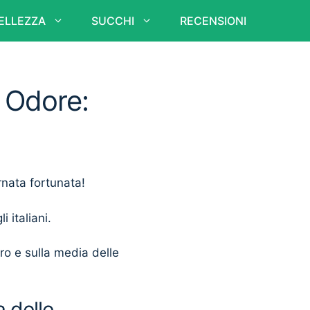
ELLEZZA
SUCCHI
RECENSIONI
e Odore:
rnata fortunata!
i italiani.
ero e sulla media delle
 delle