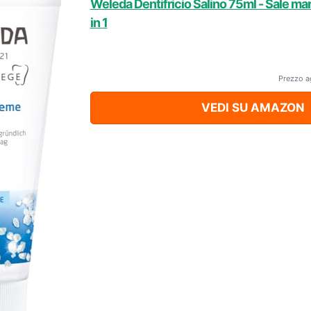
Weleda Dentifricio Salino 75ml - Sale mar
in 1
Prezzo a
VEDI SU AMAZON