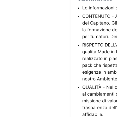
Le informazioni 
CONTENUTO - A ca
del Capitano. Gli
la formazione del
per fumatori. De
RISPETTO DELL'A
qualità Made in I
realizzato in pl
pack che rispett
esigenze in ambit
nostro Ambiente
QUALITÀ - Nel co
ai cambiamenti d
missione di valor
trasparenza dell
affidabile.