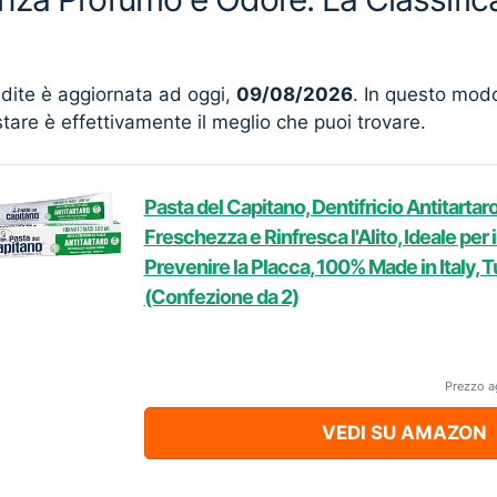
ndite è aggiornata ad oggi,
09/08/2026
. In questo mod
stare è effettivamente il meglio che puoi trovare.
Pasta del Capitano, Dentifricio Antitartar
Freschezza e Rinfresca l'Alito, Ideale per i
Prevenire la Placca, 100% Made in Italy, 
(Confezione da 2)
Prezzo a
VEDI SU AMAZON