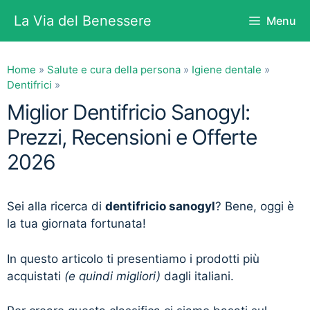
Vai
La Via del Benessere
Menu
al
contenuto
Home
»
Salute e cura della persona
»
Igiene dentale
»
Dentifrici
»
Miglior Dentifricio Sanogyl:
Prezzi, Recensioni e Offerte
2026
Sei alla ricerca di
dentifricio sanogyl
? Bene, oggi è
la tua giornata fortunata!
In questo articolo ti presentiamo i prodotti più
acquistati
(e quindi migliori)
dagli italiani.