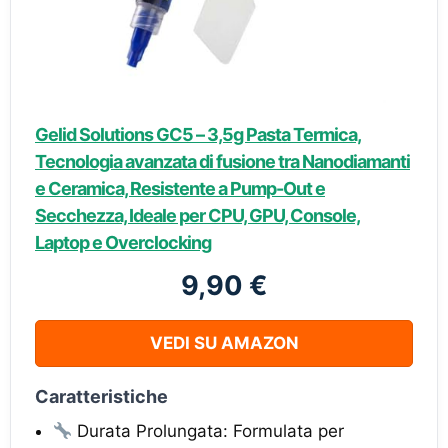
Gelid Solutions GC5 – 3,5g Pasta Termica,
Tecnologia avanzata di fusione tra Nanodiamanti
e Ceramica, Resistente a Pump-Out e
Secchezza, Ideale per CPU, GPU, Console,
Laptop e Overclocking
9,90 €
VEDI SU AMAZON
Caratteristiche
Durata Prolungata: Formulata per