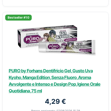
Bestseller #10
PURO by Forhans Dentifricio Gel, Gusto Uva
Kyoho, Manga Edition, Senza Fluoro, Aroma
Avvolgente e Intenso e Design Pop, Igiene Orale
Quotidiana, 75 ml
4,29 €
Prezzo aggiornato: 07/08/2026 15:29