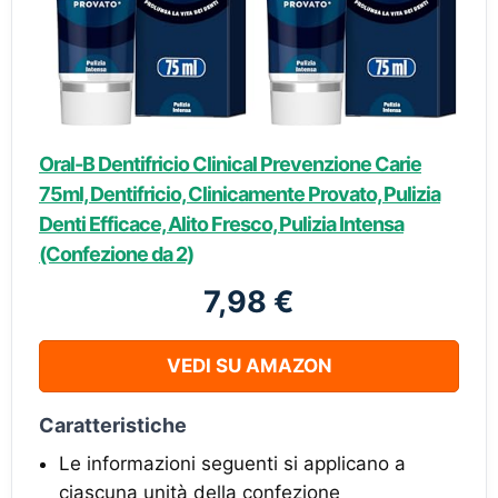
Oral-B Dentifricio Clinical Prevenzione Carie
75ml, Dentifricio, Clinicamente Provato, Pulizia
Denti Efficace, Alito Fresco, Pulizia Intensa
(Confezione da 2)
7,98 €
VEDI SU AMAZON
Caratteristiche
Le informazioni seguenti si applicano a
ciascuna unità della confezione