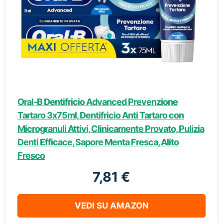
Oral-B Dentifricio Advanced Prevenzione
Tartaro 3x75ml, Dentifricio Anti Tartaro con
Microgranuli Attivi, Clinicamente Provato, Pulizia
Denti Efficace, Sapore Menta Fresca, Alito
Fresco
7,81 €
VEDI SU AMAZON