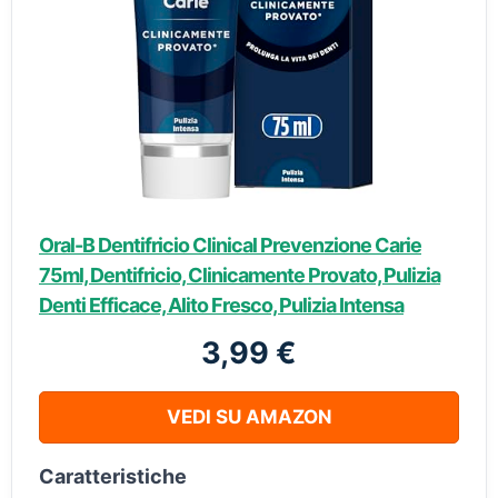
Oral-B Dentifricio Clinical Prevenzione Carie
75ml, Dentifricio, Clinicamente Provato, Pulizia
Denti Efficace, Alito Fresco, Pulizia Intensa
3,99 €
VEDI SU AMAZON
Caratteristiche