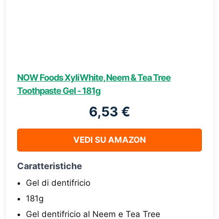
NOW Foods XyliWhite, Neem & Tea Tree
Toothpaste Gel - 181g
6,53 €
VEDI SU AMAZON
Caratteristiche
Gel di dentifricio
181g
Gel dentifricio al Neem e Tea Tree