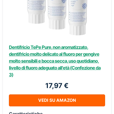
Dentifricio TePe Pure, non aromatizzato,
dentifricio molto delicato al fluoro per gengive
molto sensibili e bocca secca, uso quotidiano,
livello di fluoro adeguato all'età (Confezione da
3)
17,97 €
VEDI SU AMAZON
Caratteristiche