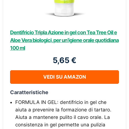
Dentifricio Tripla Azione in gel con Tea Tree Oil e
Aloe Vera biologici, per un’igiene orale quotidiana
100 ml
5,65 €
VEDI SU AMAZON
Caratteristiche
FORMULA IN GEL: dentifricio in gel che
aiuta a prevenire la formazione di tartaro.
Aiuta a mantenere pulito il cavo orale. La
consistenza in gel permette una pulizia