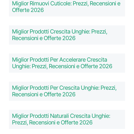
Miglior Rimuovi Cuticole: Prezzi, Recensioni e
Offerte 2026
Miglior Prodotti Crescita Unghie: Prezzi,
Recensioni e Offerte 2026
Miglior Prodotti Per Accelerare Crescita
Unghie: Prezzi, Recensioni e Offerte 2026
Miglior Prodotti Per Crescita Unghie: Prezzi,
Recensioni e Offerte 2026
Miglior Prodotti Naturali Crescita Unghie:
Prezzi, Recensioni e Offerte 2026