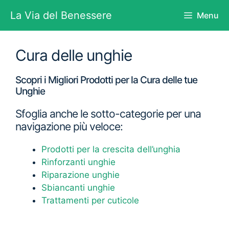
Vai
La Via del Benessere
Menu
al
contenuto
Cura delle unghie
Scopri i Migliori Prodotti per la Cura delle tue
Unghie
Sfoglia anche le sotto-categorie per una
navigazione più veloce:
Prodotti per la crescita dell’unghia
Rinforzanti unghie
Riparazione unghie
Sbiancanti unghie
Trattamenti per cuticole