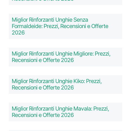
Miglior Rinforzanti Unghie Senza
Formaldeide: Prezzi, Recensioni e Offerte
2026
Miglior Rinforzanti Unghie Migliore: Prezzi,
Recensioni e Offerte 2026
Miglior Rinforzanti Unghie Kiko: Prezzi,
Recensioni e Offerte 2026
Miglior Rinforzanti Unghie Mavala: Prezzi,
Recensioni e Offerte 2026