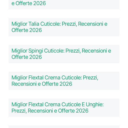
e Offerte 2026
Miglior Talia Cuticole: Prezzi, Recensioni e
Offerte 2026
Miglior Spingi Cuticole: Prezzi, Recensioni e
Offerte 2026
Miglior Flextal Crema Cuticole: Prezzi,
Recensioni e Offerte 2026
Miglior Flextal Crema Cuticole E Unghie:
Prezzi, Recensioni e Offerte 2026