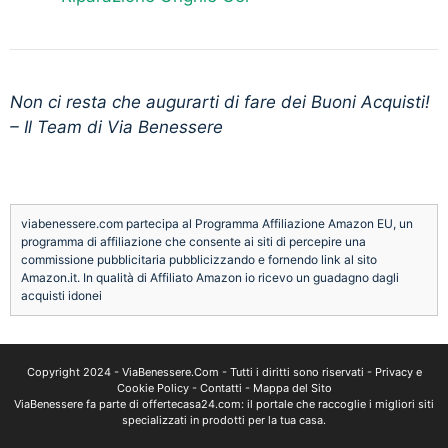
Non ci resta che augurarti di fare dei Buoni Acquisti!
– Il Team di Via Benessere
viabenessere.com partecipa al Programma Affiliazione Amazon EU, un
programma di affiliazione che consente ai siti di percepire una
commissione pubblicitaria pubblicizzando e fornendo link al sito
Amazon.it. In qualità di Affiliato Amazon io ricevo un guadagno dagli
acquisti idonei
Copyright 2024 -
ViaBenessere.Com
- Tutti i diritti sono riservati -
Privacy e
Cookie Policy
-
Contatti
-
Mappa del Sito
ViaBenessere fa parte di
offertecasa24.com
: il portale che raccoglie i migliori siti
specializzati in prodotti per la tua casa.