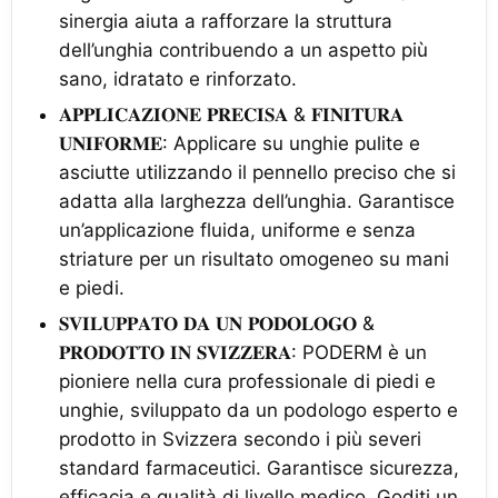
sinergia aiuta a rafforzare la struttura
dell’unghia contribuendo a un aspetto più
sano, idratato e rinforzato.
𝐀𝐏𝐏𝐋𝐈𝐂𝐀𝐙𝐈𝐎𝐍𝐄 𝐏𝐑𝐄𝐂𝐈𝐒𝐀 & 𝐅𝐈𝐍𝐈𝐓𝐔𝐑𝐀
𝐔𝐍𝐈𝐅𝐎𝐑𝐌𝐄: Applicare su unghie pulite e
asciutte utilizzando il pennello preciso che si
adatta alla larghezza dell’unghia. Garantisce
un’applicazione fluida, uniforme e senza
striature per un risultato omogeneo su mani
e piedi.
𝐒𝐕𝐈𝐋𝐔𝐏𝐏𝐀𝐓𝐎 𝐃𝐀 𝐔𝐍 𝐏𝐎𝐃𝐎𝐋𝐎𝐆𝐎 &
𝐏𝐑𝐎𝐃𝐎𝐓𝐓𝐎 𝐈𝐍 𝐒𝐕𝐈𝐙𝐙𝐄𝐑𝐀: PODERM è un
pioniere nella cura professionale di piedi e
unghie, sviluppato da un podologo esperto e
prodotto in Svizzera secondo i più severi
standard farmaceutici. Garantisce sicurezza,
efficacia e qualità di livello medico. Goditi un