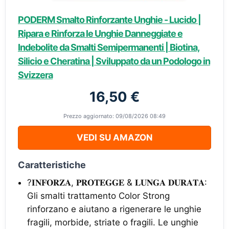
PODERM Smalto Rinforzante Unghie - Lucido |
Ripara e Rinforza le Unghie Danneggiate e
Indebolite da Smalti Semipermanenti | Biotina,
Silicio e Cheratina | Sviluppato da un Podologo in
Svizzera
16,50 €
Prezzo aggiornato: 09/08/2026 08:49
VEDI SU AMAZON
Caratteristiche
?𝐈𝐍𝐅𝐎𝐑𝐙𝐀, 𝐏𝐑𝐎𝐓𝐄𝐆𝐆𝐄 & 𝐋𝐔𝐍𝐆𝐀 𝐃𝐔𝐑𝐀𝐓𝐀:
Gli smalti trattamento Color Strong
rinforzano e aiutano a rigenerare le unghie
fragili, morbide, striate o fragili. Le unghie