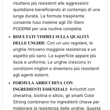
risultano più resistenti alle aggressioni
quotidiane beneficiando al contempo di una
lunga durata. La formula traspirante
consente l’uso insieme agli Oli-Siero
PODERM per una routine completa.
𝐑𝐈𝐒𝐔𝐋𝐓𝐀𝐓𝐈 𝐕𝐈𝐒𝐈𝐁𝐈𝐋𝐈 𝐒𝐔𝐋𝐋𝐀 𝐐𝐔𝐀𝐋𝐈𝐓À
𝐃𝐄𝐋𝐋𝐄 𝐔𝐍𝐆𝐇𝐈𝐄: Con un uso regolare, le
unghie ritrovano maggiore resistenza e un
aspetto più sano. La superficie appare più
liscia e uniforme. Le unghie crescono in
condizioni migliori e diventano più resistenti
agli agenti esterni.
𝐅𝐎𝐑𝐌𝐔𝐋𝐀 𝐀𝐑𝐑𝐈𝐂𝐂𝐇𝐈𝐓𝐀 𝐂𝐎𝐍
𝐈𝐍𝐆𝐑𝐄𝐃𝐈𝐄𝐍𝐓𝐈 𝐄𝐒𝐒𝐄𝐍𝐙𝐈𝐀𝐋𝐈: Arricchiti con
cheratina, biotina e silicio, gli smalti Color
Strong combinano tre ingredienti chiave per
migliorare la resistenza delle unghie. Questa