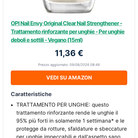
OPI Nail Envy Original Clear Nail Strengthener -
Trattamento rinforzante per unghie - Per unghie
deboli e sottili - Vegano (15ml)
11,36 €
Prezzo aggiornato: 09/08/2026 08:49
VEDI SU AMAZON
Caratteristiche
TRATTAMENTO PER UNGHIE: questo
trattamento rinforzante rende le unghie il
95% più forti in solamente 1 settimana* e le
protegge da rotture, sfaldature e sbeccature
per unghie impeccabili e dall'aspetto sano.