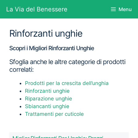
Vai
La Via del Benessere
Menu
al
contenuto
Rinforzanti unghie
Scopri i Migliori Rinforzanti Unghie
Sfoglia anche le altre categorie di prodotti
correlati:
Prodotti per la crescita dell’unghia
Rinforzanti unghie
Riparazione unghie
Sbiancanti unghie
Trattamenti per cuticole