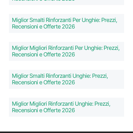
Miglior Smalti Rinforzanti Per Unghie: Prezzi,
Recensioni e Offerte 2026
Miglior Migliori Rinforzanti Per Unghie: Prezzi,
Recensioni e Offerte 2026
Miglior Smalti Rinforzanti Unghie: Prezzi,
Recensioni e Offerte 2026
Miglior Migliori Rinforzanti Unghie: Prezzi,
Recensioni e Offerte 2026