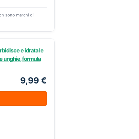
zon sono marchi di
idisce e idrata le
le unghie, formula
9,99 €