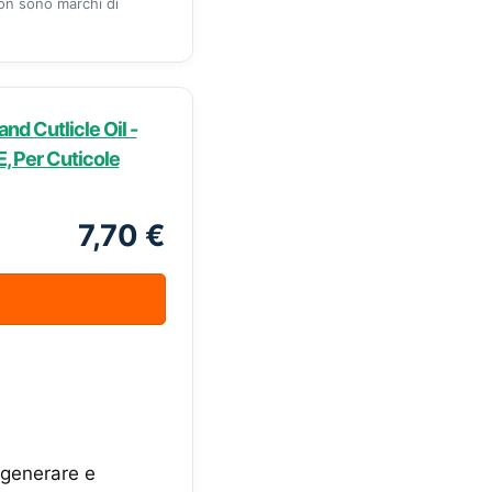
zon sono marchi di
nd Cutlicle Oil -
, Per Cuticole
7,70 €
igenerare e