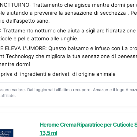
TTURNO: Trattamento che agisce mentre dormi per 
cole aiutando a prevenire la sensazione di secchezza . Per
ie dall'aspetto sano.
attamento notturno che aiuta a sigillare l’idratazione 
cole e pelle attorno alle unghie.
ELEVA L'UMORE: Questo balsamo e infuso con La pr
 Technology che migliora la tua sensazione di benesse
mentre dormi
riva di ingredienti e derivati di origine animale
ossono variare. Dati aggiornati all’ultimo recupero. Amazon e il logo Ama
ffiliate.
Herome Crema Riparatrice per Cuticole 
13,5 ml