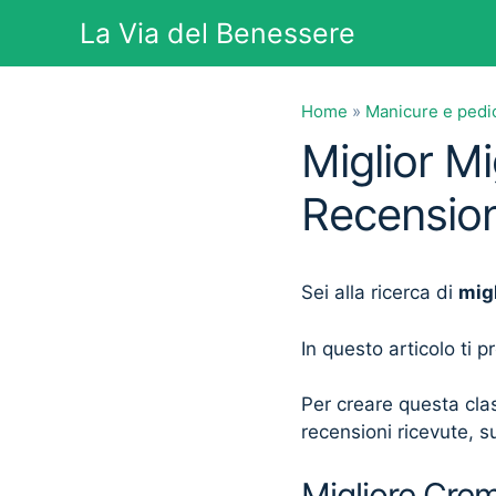
Vai
La Via del Benessere
al
contenuto
Home
»
Manicure e pedi
Miglior Mi
Recension
Sei alla ricerca di
mig
In questo articolo ti 
Per creare questa clas
recensioni ricevute, su
Migliore Crem