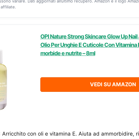
ossono variare. Dati aggiornati all’ultimo recupero. Amazon e il logo Ama
ffiliate.
OPI Nature Strong Skincare Glow Up Nail a
Olio Per Unghie E Cuticole Con Vitamina E
morbide e nutrite – 8ml
VEDI SU AMAZON
rricchito con oli e vitamina E. Aiuta ad ammorbidire, r