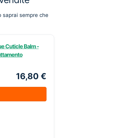
o saprai sempre che
e Cuticle Balm -
rattamento
16,80 €