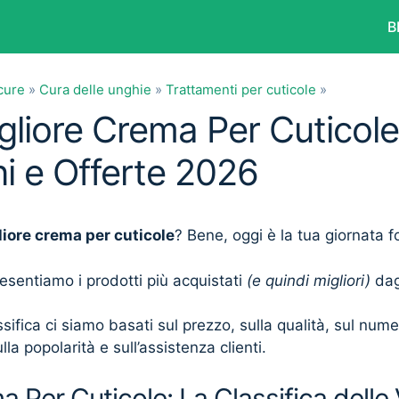
B
cure
»
Cura delle unghie
»
Trattamenti per cuticole
»
gliore Crema Per Cuticole
i e Offerte 2026
liore crema per cuticole
? Bene, oggi è la tua giornata f
presentiamo i prodotti più acquistati
(e quindi migliori)
dagl
sifica ci siamo basati sul prezzo, sulla qualità, sul num
lla popolarità e sull’assistenza clienti.
a Per Cuticole: La Classifica delle