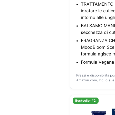
TRATTAMENTO NO
idratare le cuti
intorno alle ungh
BALSAMO MANI: Tr
secchezza di cuti
FRAGRANZA CHE 
MoodBloom Scent
formula agisce 
Formula Vegana p
Prezzi e disponibilità p
Amazon.com, Inc. o sue a
Bestseller #2