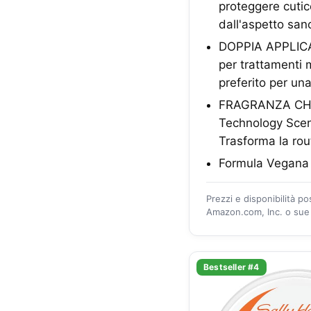
proteggere cutico
dall'aspetto san
DOPPIA APPLICAZ
per trattamenti 
preferito per un
FRAGRANZA CHE 
Technology Scent
Trasforma la rou
Formula Vegana p
Prezzi e disponibilità p
Amazon.com, Inc. o sue a
Bestseller #4