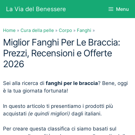
Vai
La Via del Benessere
Menu
al
contenuto
Home
»
Cura della pelle
»
Corpo
»
Fanghi
»
Miglior Fanghi Per Le Braccia:
Prezzi, Recensioni e Offerte
2026
Sei alla ricerca di
fanghi per le braccia
? Bene, oggi
è la tua giornata fortunata!
In questo articolo ti presentiamo i prodotti più
acquistati
(e quindi migliori)
dagli italiani.
Per creare questa classifica ci siamo basati sul