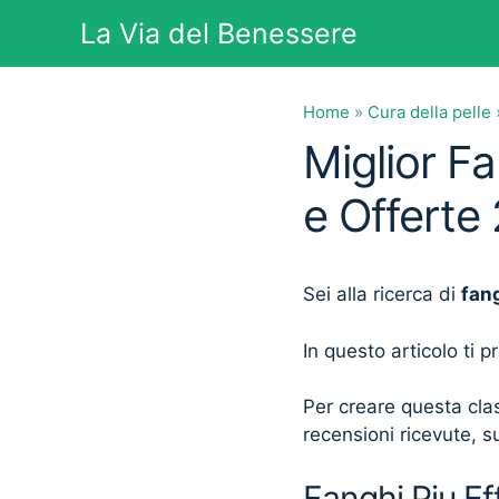
Vai
La Via del Benessere
al
contenuto
Home
»
Cura della pelle
Miglior Fa
e Offerte
Sei alla ricerca di
fang
In questo articolo ti 
Per creare questa clas
recensioni ricevute, su
Fanghi Piu Eff