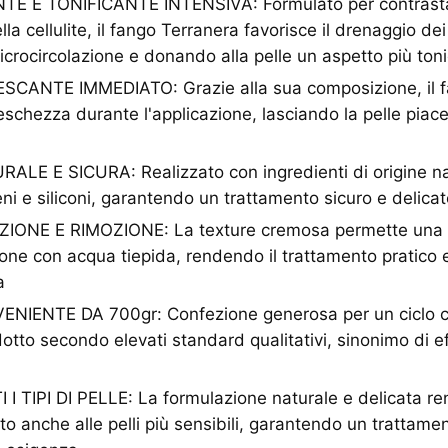
E E TONIFICANTE INTENSIVA: Formulato per contrasta
ella cellulite, il fango Terranera favorisce il drenaggio dei
icrocircolazione e donando alla pelle un aspetto più to
CANTE IMMEDIATO: Grazie alla sua composizione, il f
eschezza durante l'applicazione, lasciando la pelle pia
E E SICURA: Realizzato con ingredienti di origine na
ni e siliconi, garantendo un trattamento sicuro e delicat
IONE E RIMOZIONE: La texture cremosa permette una 
ione con acqua tiepida, rendendo il trattamento pratico 
a
IENTE DA 700gr: Confezione generosa per un ciclo c
dotto secondo elevati standard qualitativi, sinonimo di ef
I TIPI DI PELLE: La formulazione naturale e delicata r
tto anche alle pelli più sensibili, garantendo un trattame