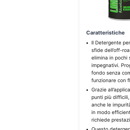
Caratteristiche
Il Detergente pe
sfide dell’off-ro
elimina in pochi
impegnativi. Pro
fondo senza comp
funzionare con fl
Grazie all’appli
punti più diffic
anche le impurit
in modo efficient
richiede prestazio
Questo detergent