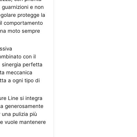
 guarnizioni e non
egolare protegge la
o il comportamento
 una moto sempre
essiva
ombinato con il
 sinergia perfetta
osta meccanica
a a ogni tipo di
e Line si integra
uzza generosamente
 una pulizia più
i e vuole mantenere