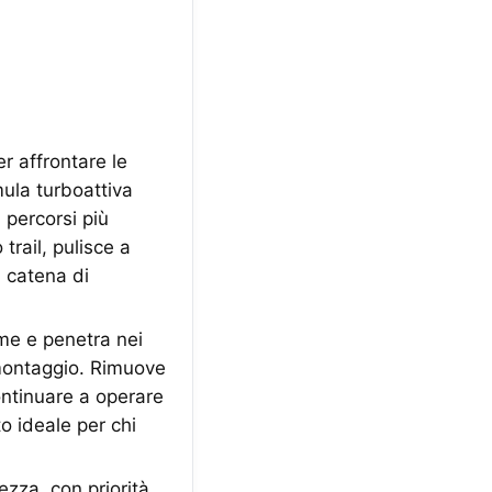
r affrontare le
mula turboattiva
 percorsi più
rail, pulisce a
 catena di
rme e penetra nei
smontaggio. Rimuove
ontinuare a operare
to ideale per chi
zza, con priorità