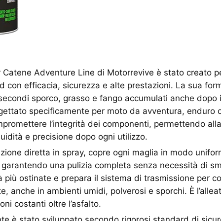
r Catene Adventure Line di Motorrevive è stato creato pe
ad con efficacia, sicurezza e alte prestazioni. La sua for
 secondi sporco, grasso e fango accumulati anche dopo i
gettato specificamente per moto da avventura, enduro o t
romettere l’integrità dei componenti, permettendo alla
uidità e precisione dopo ogni utilizzo.
cazione diretta in spray, copre ogni maglia in modo unifo
ili, garantendo una pulizia completa senza necessità di 
à più ostinate e prepara il sistema di trasmissione per c
e, anche in ambienti umidi, polverosi e sporchi. È l’allea
ni costanti oltre l’asfalto.
e è stato sviluppato secondo rigorosi standard di sicure