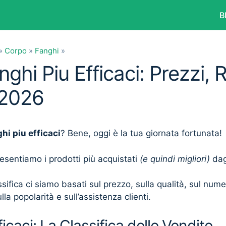
B
»
Corpo
»
Fanghi
»
nghi Piu Efficaci: Prezzi,
 2026
hi piu efficaci
? Bene, oggi è la tua giornata fortunata!
presentiamo i prodotti più acquistati
(e quindi migliori)
dagl
sifica ci siamo basati sul prezzo, sulla qualità, sul num
lla popolarità e sull’assistenza clienti.
icaci: La Classifica delle Vendite