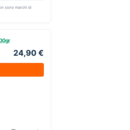
zon sono marchi di
700gr
24,90 €