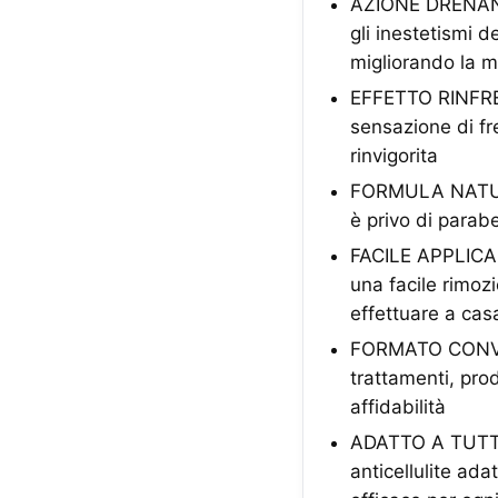
AZIONE DRENANT
gli inestetismi d
migliorando la m
EFFETTO RINFRES
sensazione di fr
rinvigorita
FORMULA NATURAL
è privo di parabe
FACILE APPLICAZ
una facile rimoz
effettuare a cas
FORMATO CONVEN
trattamenti, pro
affidabilità
ADATTO A TUTTI 
anticellulite ada