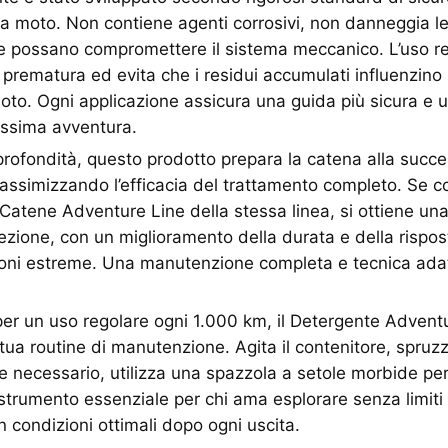
tua moto. Non contiene agenti corrosivi, non danneggia le
he possano compromettere il sistema meccanico. L’uso r
prematura ed evita che i residui accumulati influenzin
oto. Ogni applicazione assicura una guida più sicura e
ossima avventura.
n profondità, questo prodotto prepara la catena alla succ
massimizzando l’efficacia del trattamento completo. Se c
 Catene Adventure Line della stessa linea, si ottiene una
otezione, con un miglioramento della durata e della risp
oni estreme. Una manutenzione completa e tecnica adatt
 un uso regolare ogni 1.000 km, il Detergente Adventur
 tua routine di manutenzione. Agita il contenitore, spr
se necessario, utilizza una spazzola a setole morbide per
strumento essenziale per chi ama esplorare senza limit
n condizioni ottimali dopo ogni uscita.