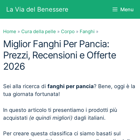
Vai
La Via del Benessere
Menu
al
contenuto
Home
»
Cura della pelle
»
Corpo
»
Fanghi
»
Miglior Fanghi Per Pancia:
Prezzi, Recensioni e Offerte
2026
Sei alla ricerca di
fanghi per pancia
? Bene, oggi è la
tua giornata fortunata!
In questo articolo ti presentiamo i prodotti più
acquistati
(e quindi migliori)
dagli italiani.
Per creare questa classifica ci siamo basati sul