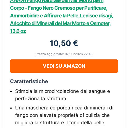
AHAVA Fango Naturale del Mar Morto per il
Corpo - Fango Nero Cremoso per Purificare,
Ammorbidire e Affinare la Pelle, Lenisce disagi,
Aricchito di Minerali del Mar Morto e Osmoter,
13.6 oz
10,50 €
Prezzo aggiornato: 07/08/2026 22:46
VEDI SU AMAZON
Caratteristiche
Stimola la microcircolazione del sangue e
perfeziona la struttura.
Una maschera corporea ricca di minerali di
fango con elevate proprietà di pulizia che
migliora la struttura e il tono della pelle.