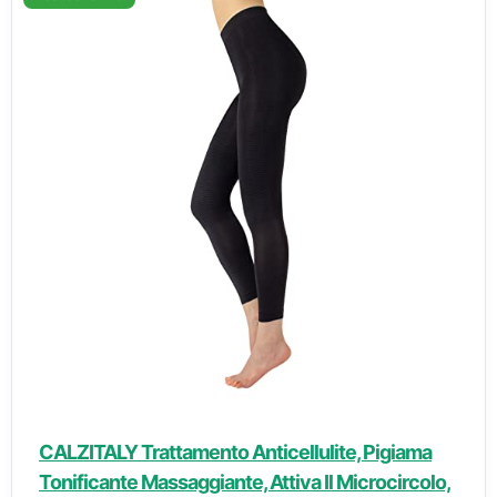
CALZITALY Trattamento Anticellulite, Pigiama
Tonificante Massaggiante, Attiva Il Microcircolo,