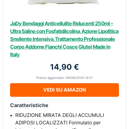
JaDy Bendaggi Anticellulite Riducenti 250ml –
Ultra Salino con Fosfatidilcolina, Azione Lipolitica
Snellente Intensiva, Trattamento Professionale
Corpo Addome Fianchi Cosce Glutei Made in
Italy
14,90 €
Prezzo aggiornato: 09/08/2026 14:21
VEDI SU AMAZON
Caratteristiche
RIDUZIONE MIRATA DEGLI ACCUMULI
ADIPOSI LOCALIZZATI Formulato per