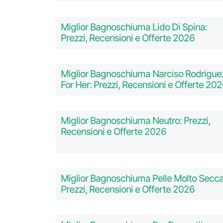
Miglior Bagnoschiuma Lido Di Spina:
Prezzi, Recensioni e Offerte 2026
Miglior Bagnoschiuma Narciso Rodrigue
For Her: Prezzi, Recensioni e Offerte 20
Miglior Bagnoschiuma Neutro: Prezzi,
Recensioni e Offerte 2026
Miglior Bagnoschiuma Pelle Molto Secca
Prezzi, Recensioni e Offerte 2026