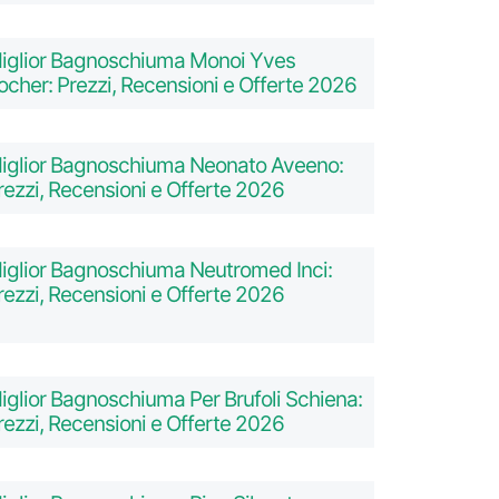
iglior Bagnoschiuma Monoi Yves
ocher: Prezzi, Recensioni e Offerte 2026
iglior Bagnoschiuma Neonato Aveeno:
rezzi, Recensioni e Offerte 2026
iglior Bagnoschiuma Neutromed Inci:
rezzi, Recensioni e Offerte 2026
iglior Bagnoschiuma Per Brufoli Schiena:
rezzi, Recensioni e Offerte 2026