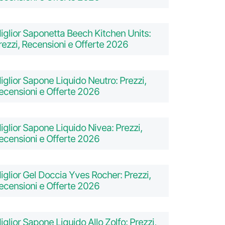
iglior Saponetta Beech Kitchen Units:
rezzi, Recensioni e Offerte 2026
iglior Sapone Liquido Neutro: Prezzi,
ecensioni e Offerte 2026
iglior Sapone Liquido Nivea: Prezzi,
ecensioni e Offerte 2026
iglior Gel Doccia Yves Rocher: Prezzi,
ecensioni e Offerte 2026
iglior Sapone Liquido Allo Zolfo: Prezzi,