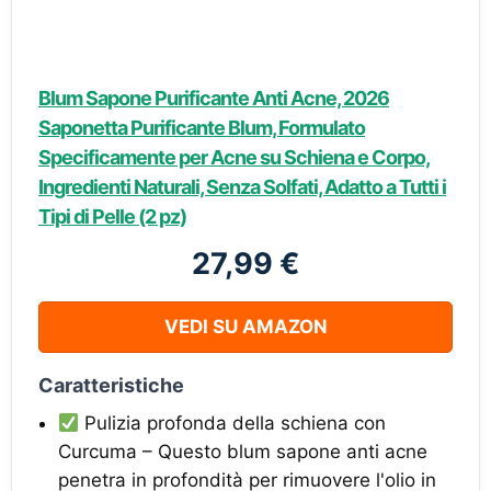
Blum Sapone Purificante Anti Acne, 2026
Saponetta Purificante Blum, Formulato
Specificamente per Acne su Schiena e Corpo,
Ingredienti Naturali, Senza Solfati, Adatto a Tutti i
Tipi di Pelle (2 pz)
27,99 €
VEDI SU AMAZON
Caratteristiche
Pulizia profonda della schiena con
Curcuma – Questo blum sapone anti acne
penetra in profondità per rimuovere l'olio in