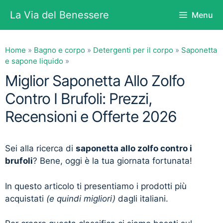
Vai
La Via del Benessere
Menu
al
contenuto
Home
»
Bagno e corpo
»
Detergenti per il corpo
»
Saponetta
e sapone liquido
»
Miglior Saponetta Allo Zolfo
Contro I Brufoli: Prezzi,
Recensioni e Offerte 2026
Sei alla ricerca di
saponetta allo zolfo contro i
brufoli
? Bene, oggi è la tua giornata fortunata!
In questo articolo ti presentiamo i prodotti più
acquistati
(e quindi migliori)
dagli italiani.