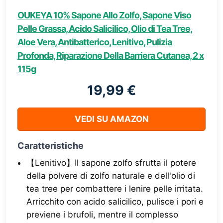
OUKEYA 10% Sapone Allo Zolfo, Sapone Viso
Pelle Grassa, Acido Salicilico, Olio di Tea Tree,
Aloe Vera, Antibatterico, Lenitivo, Pulizia
Profonda, Riparazione Della Barriera Cutanea, 2 x
115g
19,99 €
VEDI SU AMAZON
Caratteristiche
【Lenitivo】Il sapone zolfo sfrutta il potere
della polvere di zolfo naturale e dell'olio di
tea tree per combattere i lenire pelle irritata.
Arricchito con acido salicilico, pulisce i pori e
previene i brufoli, mentre il complesso