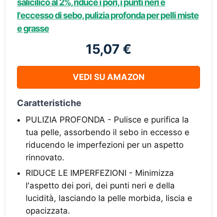
salicilico al 2%, riduce i pori, i punti neri e
l'eccesso di sebo, pulizia profonda per pelli miste
e grasse
15,07 €
VEDI SU AMAZON
Caratteristiche
PULIZIA PROFONDA - Pulisce e purifica la
tua pelle, assorbendo il sebo in eccesso e
riducendo le imperfezioni per un aspetto
rinnovato.
RIDUCE LE IMPERFEZIONI - Minimizza
l'aspetto dei pori, dei punti neri e della
lucidità, lasciando la pelle morbida, liscia e
opacizzata.