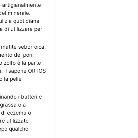
artigianalmente
del minerale.
ulizia quotidiana
a di utilizzare per
matite seborroica.
mento dei pori,
o zolfo è la parte
si. Il sapone ORTOS
o la pelle
inando i batteri e
 grassa o a
i di eczema o
e utilizzato
dopo qualche