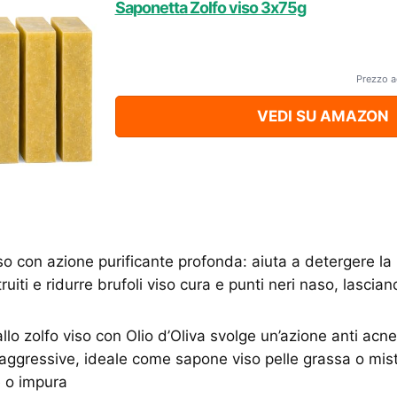
Saponetta Zolfo viso 3x75g
Prezzo a
VEDI SU AMAZON
o con azione purificante profonda: aiuta a detergere la 
truiti e ridurre brufoli viso cura e punti neri naso, lascian
lo zolfo viso con Olio d’Oliva svolge un’azione anti acn
ggressive, ideale come sapone viso pelle grassa o mis
e o impura