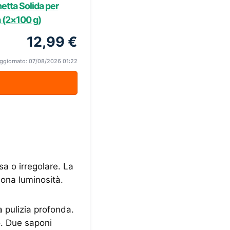
etta Solida per
 (2×100 g)
12,99 €
ggiornato: 07/08/2026 01:22
a o irregolare. La
dona luminosità.
 pulizia profonda.
o. Due saponi