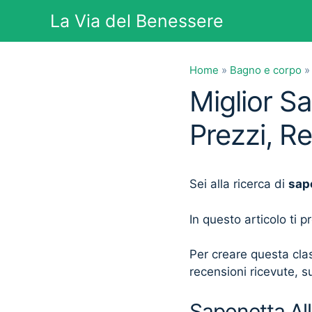
Vai
La Via del Benessere
al
contenuto
Home
»
Bagno e corpo
Miglior Sa
Prezzi, R
Sei alla ricerca di
sapo
In questo articolo ti 
Per creare questa clas
recensioni ricevute, su
Saponetta Allo