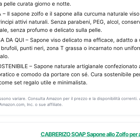
a pelle curata giorno e notte.
l sapone zolfo e il sapone alla curcuma naturale viso 
principi attivi naturali. Senza parabeni, PEG, alcol, conse
ale, senza profumo e delicato sulla pelle.
DA QUI – Sapone viso delicato ma efficace, adatto a 
i brufoli, punti neri, zona T grassa o incarnato non unif
alo.
ENIBILE – Sapone naturale artigianale confezionato a
pratico e comodo da portare con sé. Cura sostenibile per 
come set regalo utile e minimalista.
ossono variare. Consulta Amazon per il prezzo e la disponibilità correnti.
mazon.com, Inc. o sue affiliate.
CABRERIZO SOAP Sapone allo Zolfo per a