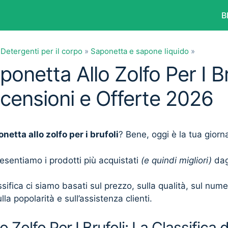
B
»
Detergenti per il corpo
»
Saponetta e sapone liquido
»
ponetta Allo Zolfo Per I Br
ecensioni e Offerte 2026
netta allo zolfo per i brufoli
? Bene, oggi è la tua giorn
presentiamo i prodotti più acquistati
(e quindi migliori)
dagl
sifica ci siamo basati sul prezzo, sulla qualità, sul num
lla popolarità e sull’assistenza clienti.
 Zolfo Per I Brufoli: La Classifica 