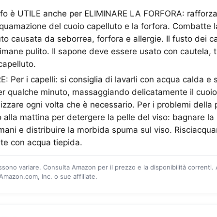
olfo è UTILE anche per ELIMINARE LA FORFORA: rafforza i
quamazione del cuoio capelluto e la forfora. Combatte
to causata da seborrea, forfora e allergie. Il fusto dei cap
rimane pulito. Il sapone deve essere usato con cautela, t
capelluto.
Per i capelli: si consiglia di lavarli con acqua calda e 
er qualche minuto, massaggiando delicatamente il cuoio 
lizzare ogni volta che è necessario. Per i problemi della pe
o alla mattina per detergere la pelle del viso: bagnare la
e mani e distribuire la morbida spuma sul viso. Risciacqua
e con acqua tiepida.
ossono variare. Consulta Amazon per il prezzo e la disponibilità correnti.
mazon.com, Inc. o sue affiliate.