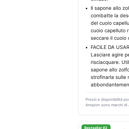
Il sapone allo z
combatte la des
del cuoio capellu
cuoio capelluto 
seccare il cuoio 
FACILE DA USARE: 
Lasciare agire p
risciacquare. Uti
sapone allo zolf
strofinarla sull
abbondantement
Prezzi e disponibilità p
Amazon sono marchi di A
Bestseller #2