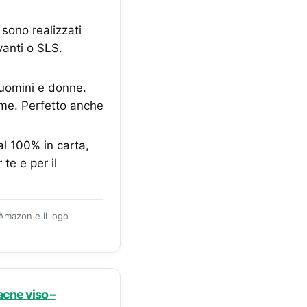
sono realizzati
rvanti o SLS.
uomini e donne.
orme. Perfetto anche
l 100% in carta,
te e per il
 Amazon e il logo
cne viso –