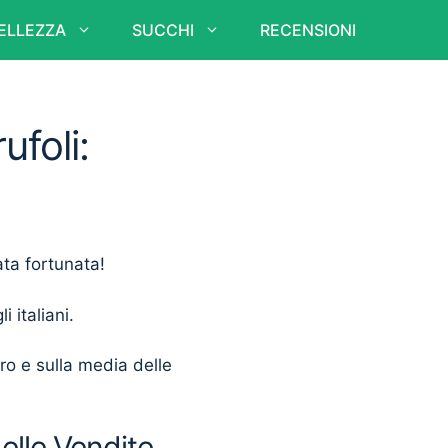
ELLEZZA
SUCCHI
RECENSIONI
ufoli:
ata fortunata!
i italiani.
ero e sulla media delle
delle Vendite