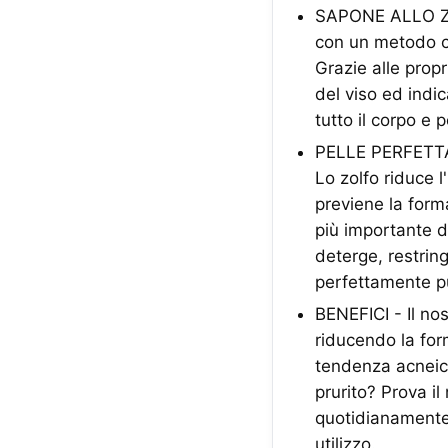
SAPONE ALLO ZO
con un metodo ch
Grazie alle propr
del viso ed indic
tutto il corpo e p
PELLE PERFETTAM
Lo zolfo riduce l
previene la forma
più importante d
deterge, restring
perfettamente pu
BENEFICI - Il nos
riducendo la for
tendenza acneica
prurito? Prova i
quotidianamente 
utilizzo.