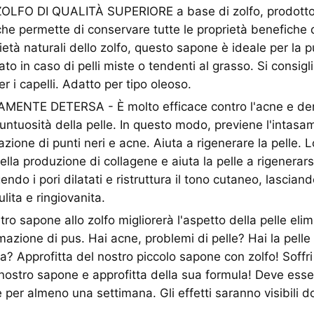
LFO DI QUALITÀ SUPERIORE a base di zolfo, prodotto 
e permette di conservare tutte le proprietà benefiche 
ietà naturali dello zolfo, questo sapone è ideale per la p
ato in caso di pelli miste o tendenti al grasso. Si consigli
er i capelli. Adatto per tipo oleoso.
ENTE DETERSA - È molto efficace contro l'acne e der
'untuosità della pelle. In questo modo, previene l'intasa
zione di punti neri e acne. Aiuta a rigenerare la pelle. L
ella produzione di collagene e aiuta la pelle a rigenerar
endo i pori dilatati e ristruttura il tono cutaneo, lasciand
lita e ringiovanita.
tro sapone allo zolfo migliorerà l'aspetto della pelle elim
mazione di pus. Hai acne, problemi di pelle? Hai la pelle
? Approfitta del nostro piccolo sapone con zolfo! Soffr
l nostro sapone e approfitta della sua formula! Deve esser
per almeno una settimana. Gli effetti saranno visibili 