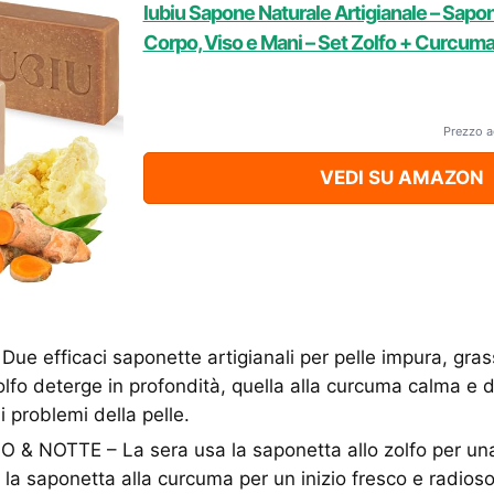
lubiu Sapone Naturale Artigianale – Sapon
Corpo, Viso e Mani – Set Zolfo + Curcuma
Prezzo a
VEDI SU AMAZON
e efficaci saponette artigianali per pelle impura, grass
olfo deterge in profondità, quella alla curcuma calma e 
i problemi della pelle.
& NOTTE – La sera usa la saponetta allo zolfo per una
i la saponetta alla curcuma per un inizio fresco e radios