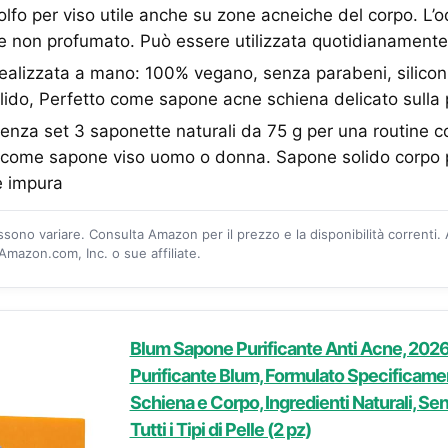
olfo per viso utile anche su zone acneiche del corpo. L’od
 e non profumato. Può essere utilizzata quotidianamente
ealizzata a mano: 100% vegano, senza parabeni, siliconi 
ido, Perfetto come sapone acne schiena delicato sulla 
nza set 3 saponette naturali da 75 g per una routine 
e come sapone viso uomo o donna. Sapone solido corpo 
e impura
ossono variare. Consulta Amazon per il prezzo e la disponibilità correnti.
mazon.com, Inc. o sue affiliate.
Blum Sapone Purificante Anti Acne, 202
Purificante Blum, Formulato Specificame
Schiena e Corpo, Ingredienti Naturali, Sen
Tutti i Tipi di Pelle (2 pz)