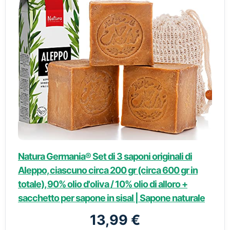
Natura Germania® Set di 3 saponi originali di
Aleppo, ciascuno circa 200 gr (circa 600 gr in
totale), 90% olio d'oliva / 10% olio di alloro +
sacchetto per sapone in sisal | Sapone naturale
13,99 €