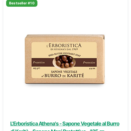
Bestseller #10
L'Erboristica Athena's - Sapone Vegetale al Burro