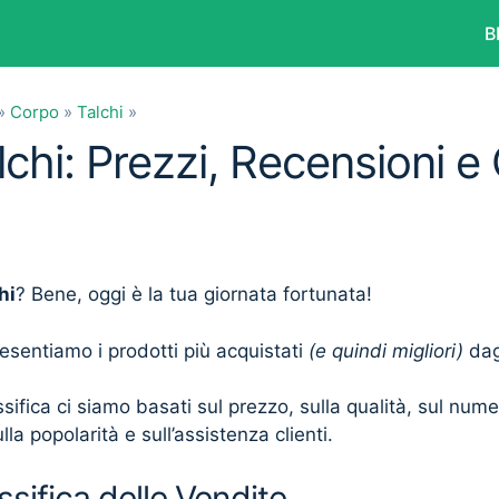
B
»
Corpo
»
Talchi
»
lchi: Prezzi, Recensioni e
hi
? Bene, oggi è la tua giornata fortunata!
presentiamo i prodotti più acquistati
(e quindi migliori)
dagl
sifica ci siamo basati sul prezzo, sulla qualità, sul num
lla popolarità e sull’assistenza clienti.
ssifica delle Vendite