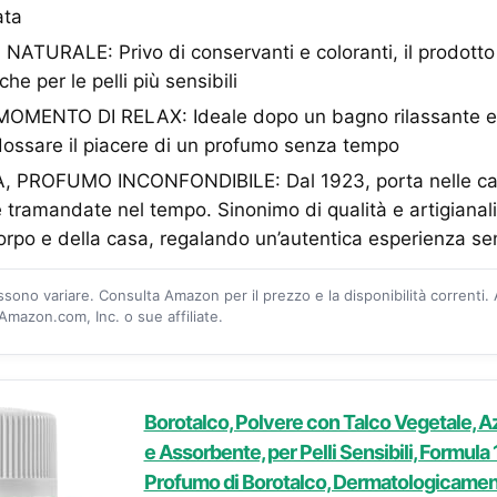
ata
TURALE: Privo di conservanti e coloranti, il prodotto 
he per le pelli più sensibili
MENTO DI RELAX: Ideale dopo un bagno rilassante e 
dossare il piacere di un profumo senza tempo
PROFUMO INCONFONDIBILE: Dal 1923, porta nelle case
 tramandate nel tempo. Sinonimo di qualità e artigianalit
corpo e della casa, regalando un’autentica esperienza se
ossono variare. Consulta Amazon per il prezzo e la disponibilità correnti.
mazon.com, Inc. o sue affiliate.
Borotalco, Polvere con Talco Vegetale, A
e Assorbente, per Pelli Sensibili, Formul
Profumo di Borotalco, Dermatologicamen