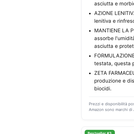
asciutta e morbi
AZIONE LENITIVA
lenitiva e rinfre
MANTIENE LA PEL
assorbe l'umidit
asciutta e protet
FORMULAZIONE SI
testata, questa 
ZETA FARMACEUTIC
produzione e dist
biocidi.
Prezzi e disponibilità p
Amazon sono marchi di A
Bestseller #3