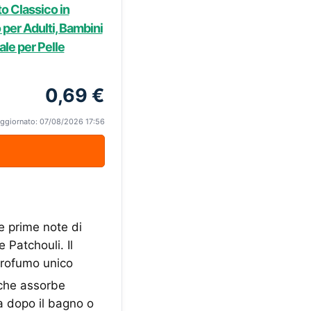
o Classico in
 per Adulti, Bambini
le per Pelle
0,69 €
ggiornato: 07/08/2026 17:56
rime note di
 Patchouli. Il
 profumo unico
che assorbe
a dopo il bagno o