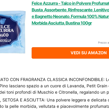
Felce Azzurra - Talco in Polvere Profumat
Busta, Assorbente, Rinfrescante, Lenitivo
e Bagnetto Neonato, Formula 100% Natura
Morbida Asciutta, Bustina 100gr
Prezzo a
VEDI SU AMAZON
TO CON FRAGRANZA CLASSICA INCONFONDIBILE: Le p
Pino lasciano spazio a un cuore di Lavanda, Petit Grain e
 dei toni profondi di Muschio e Citronella, regalando un
 SETOSA E ASCIUTTA: Una polvere leggera e delicata 
ndo la pelle morbida, vellutata e piacevolmente profumat