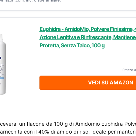
Euphidra - AmidoMio, Polvere Finissima, 
Azione Lenitiva e Rinfrescante, Mantiene 
Protetta, Senza Talco, 100 g
Prezzo a
VEDI SU AMAZON
verai un flacone da 100 g di Amidomio Euphidra Polve
arricchita con il 40% di amido di riso, ideale per manten