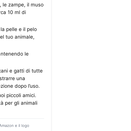
o, le zampe, il muso
rca 10 ml di
 pelle e il pelo
del tuo animale,
antenendo le
i e gatti di tutte
estrarre una
ezione dopo l’uso.
i piccoli amici.
à per gli animali
 Amazon e il logo