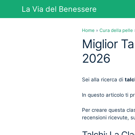
Vai
La Via del Benessere
al
contenuto
Home
»
Cura della pelle
Miglior Ta
2026
Sei alla ricerca di
talc
In questo articolo ti 
Per creare questa clas
recensioni ricevute, su
Talchi: La Cla