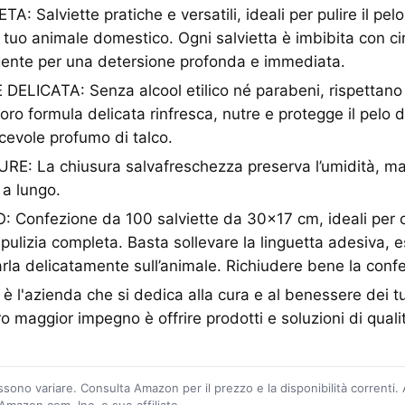
 Salviette pratiche e versatili, ideali per pulire il pel
l tuo animale domestico. Ogni salvietta è imbibita con ci
gente per una detersione profonda e immediata.
ICATA: Senza alcool etilico né parabeni, rispettano la
loro formula delicata rinfresca, nutre e protegge il pelo 
cevole profumo di talco.
RE: La chiusura salvafreschezza preserva l’umidità, m
i a lungo.
onfezione da 100 salviette da 30x17 cm, ideali per can
 pulizia completa. Basta sollevare la linguetta adesiva, 
arla delicatamente sull’animale. Richiudere bene la conf
'azienda che si dedica alla cura e al benessere dei tuo
ro maggior impegno è offrire prodotti e soluzioni di qualit
ossono variare. Consulta Amazon per il prezzo e la disponibilità correnti.
mazon.com, Inc. o sue affiliate.