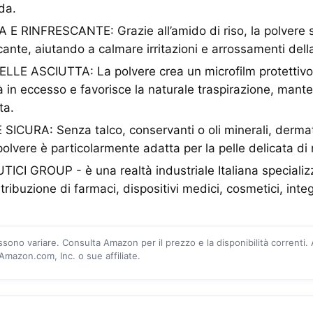
da.
 E RINFRESCANTE: Grazie all’amido di riso, la polvere 
scante, aiutando a calmare irritazioni e arrossamenti della
LE ASCIUTTA: La polvere crea un microfilm protettivo s
à in eccesso e favorisce la naturale traspirazione, mant
ta.
CURA: Senza talco, conservanti o oli minerali, derma
polvere è particolarmente adatta per la pelle delicata di
I GROUP - è una realtà industriale Italiana specializz
ribuzione di farmaci, dispositivi medici, cosmetici, integ
ossono variare. Consulta Amazon per il prezzo e la disponibilità correnti.
mazon.com, Inc. o sue affiliate.