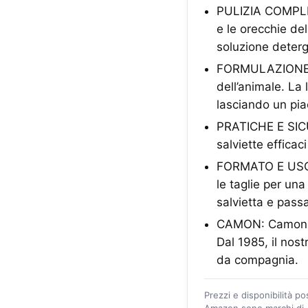
PULIZIA COMPLETA:
e le orecchie de
soluzione deter
FORMULAZIONE DEL
dell’animale. La 
lasciando un pia
PRATICHE E SICU
salviette efficac
FORMATO E USO: C
le taglie per una
salvietta e pass
CAMON: Camon è l
Dal 1985, il nost
da compagnia.
Prezzi e disponibilità p
Amazon sono marchi di A