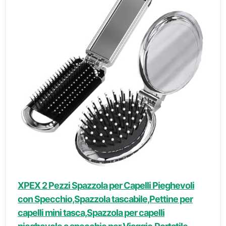
XPEX 2 Pezzi Spazzola per Capelli Pieghevoli
con Specchio,Spazzola tascabile,Pettine per
capelli mini tasca,Spazzola per capelli