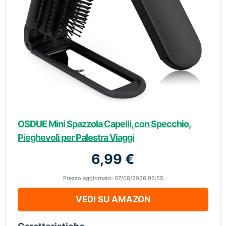
OSDUE Mini Spazzola Capelli, con Specchio,
Pieghevoli per Palestra Viaggi
6,99 €
Prezzo aggiornato: 07/08/2026 06:55
VEDI SU AMAZON