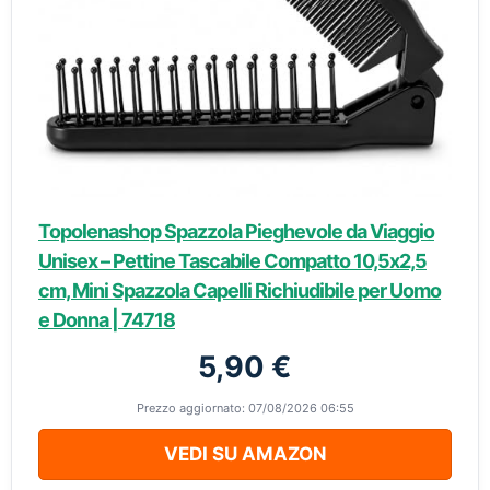
Topolenashop Spazzola Pieghevole da Viaggio
Unisex – Pettine Tascabile Compatto 10,5x2,5
cm, Mini Spazzola Capelli Richiudibile per Uomo
e Donna | 74718
5,90 €
Prezzo aggiornato: 07/08/2026 06:55
VEDI SU AMAZON