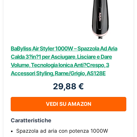
BaByliss Air Styler 1000W – Spazzola Ad Aria
Calda 3?in?1 per Asciugare, Lisciare e Dare
Volume, Tecnologia Ionica Anti?Crespo, 3
Accessori Styling, Rame/Grigio, AS128E
29,88 €
VEDI SU AMAZON
Caratteristiche
Spazzola ad aria con potenza 1000W