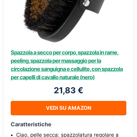
Spazzola a secco per corpo, spazzola in rame,
peeling, spazzola per massaggio per la
circolazione sanguigna e cellulite, con spazzola
per capelli di cavallo naturale (nero)
21,83 €
VEDI SU AMAZON
Caratteristiche
Ciao, pelle secca: spazzolatura regolare a