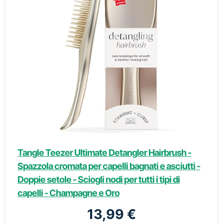
Tangle Teezer Ultimate Detangler Hairbrush -
Spazzola cromata per capelli bagnati e asciutti -
Doppie setole - Sciogli nodi per tutti i tipi di
capelli - Champagne e Oro
13,99 €