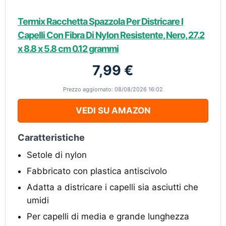
Termix Racchetta Spazzola Per Districare I
Capelli Con Fibra Di Nylon Resistente, Nero, ‎27.2
x 8.8 x 5.8 cm 0.12 grammi
7,99 €
Prezzo aggiornato: 08/08/2026 16:02
VEDI SU AMAZON
Caratteristiche
Setole di nylon
Fabbricato con plastica antiscivolo
Adatta a districare i capelli sia asciutti che
umidi
Per capelli di media e grande lunghezza