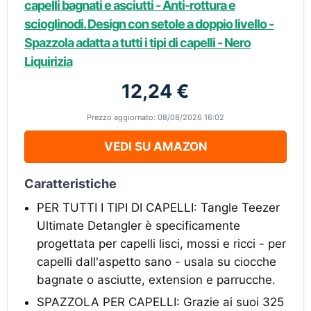
capelli bagnati e asciutti - Anti-rottura e
scioglinodi. Design con setole a doppio livello -
Spazzola adatta a tutti i tipi di capelli - Nero
Liquirizia
12,24 €
Prezzo aggiornato: 08/08/2026 16:02
VEDI SU AMAZON
Caratteristiche
PER TUTTI I TIPI DI CAPELLI: Tangle Teezer
Ultimate Detangler è specificamente
progettata per capelli lisci, mossi e ricci - per
capelli dall'aspetto sano - usala su ciocche
bagnate o asciutte, extension e parrucche.
SPAZZOLA PER CAPELLI: Grazie ai suoi 325