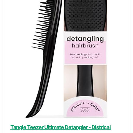
Tangle Teezer Ultimate Detangler - Districa i