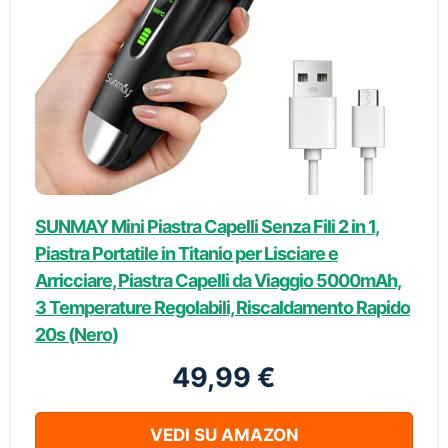
SUNMAY Mini Piastra Capelli Senza Fili 2 in 1,
Piastra Portatile in Titanio per Lisciare e
Arricciare, Piastra Capelli da Viaggio 5000mAh,
3 Temperature Regolabili, Riscaldamento Rapido
20s (Nero)
49,99 €
VEDI SU AMAZON