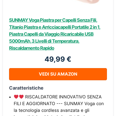
SUNMAY Voga Piastra per Capelli Senza Fili,
Titanio Piastra e Arricciacapelli Portatile 2 in 1,
Piastra Capelli da Viaggio Ricaricabile USB
5000mAh, 3 Livelli di Temperatura,
Riscaldamento Rapido
49,99 €
VEDI SU AMAZON
Caratteristiche
RISCALDATORE INNOVATIVO SENZA
FILI E AGGIORNATO --- SUNMAY Voga con
la tecnologia cordless avanzata e gli