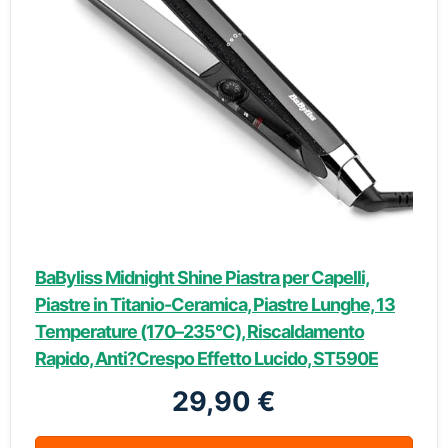
BaByliss Midnight Shine Piastra per Capelli,
Piastre in Titanio-Ceramica, Piastre Lunghe, 13
Temperature (170–235°C), Riscaldamento
Rapido, Anti?Crespo Effetto Lucido, ST590E
29,90 €