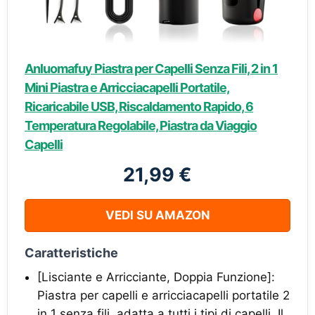
Anluomafuy Piastra per Capelli Senza Fili, 2 in 1
Mini Piastra e Arricciacapelli Portatile,
Ricaricabile USB, Riscaldamento Rapido, 6
Temperatura Regolabile, Piastra da Viaggio
Capelli
21,99 €
VEDI SU AMAZON
Caratteristiche
[Lisciante e Arricciante, Doppia Funzione]:
Piastra per capelli e arricciacapelli portatile 2
in 1 senza fili, adatta a tutti i tipi di capelli. Il