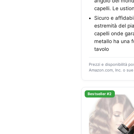
angolo del mondo.
capelli. Le ustio
Sicuro e affidab
estremità del pia
capelli onde gara
metallo ha una fu
tavolo
Prezzi e disponibilità p
Amazon.com, Inc. o sue a
Bestseller #2