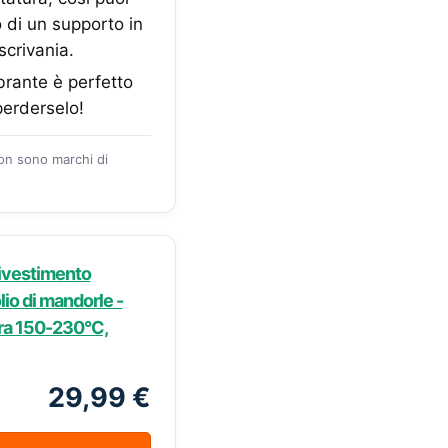
to di un supporto in
scrivania.
ante è perfetto
perderselo!
zon sono marchi di
Rivestimento
lio di mandorle -
ura 150-230°C,
29,99 €