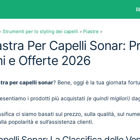
B
»
Strumenti per lo styling dei capelli
»
Piastre
»
astra Per Capelli Sonar: Pr
i e Offerte 2026
tra per capelli sonar
? Bene, oggi è la tua giornata fort
presentiamo i prodotti più acquistati
(e quindi migliori)
dagl
sifica ci siamo basati sul prezzo, sulla qualità, sul num
lla popolarità e sull’assistenza clienti.
pelli Sonar: La Classifica delle Ve