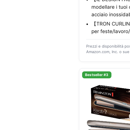
modellare i tuoi c
acciaio inossidab
【TRON CURLING 
per feste/lavoro
Prezzi e disponibilità p
Amazon.com, Inc. o sue a
Bestseller #3