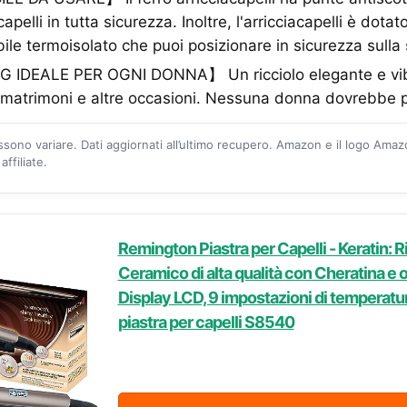
apelli in tutta sicurezza. Inoltre, l'arricciacapelli è dota
ile termoisolato che puoi posizionare in sicurezza sulla 
IDEALE PER OGNI DONNA】 Un ricciolo elegante e vibr
/matrimoni e altre occasioni. Nessuna donna dovrebbe 
ossono variare. Dati aggiornati all’ultimo recupero. Amazon e il logo Ama
ffiliate.
Remington Piastra per Capelli - Keratin: 
Ceramico di alta qualità con Cheratina e o
Display LCD, 9 impostazioni di temperat
piastra per capelli S8540