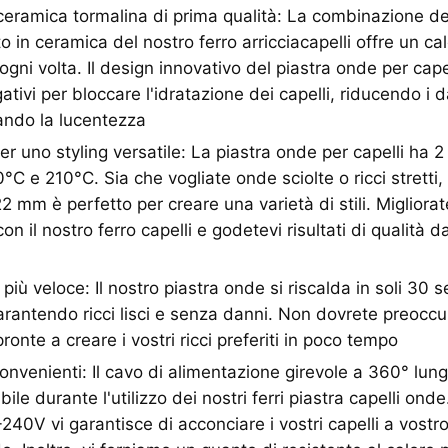
ceramica tormalina di prima qualità: La combinazione de
o in ceramica del nostro ferro arricciacapelli offre un ca
 ogni volta. Il design innovativo del piastra onde per cape
tivi per bloccare l'idratazione dei capelli, riducendo i da
ando la lucentezza
r uno styling versatile: La piastra onde per capelli ha 2
C e 210°C. Sia che vogliate onde sciolte o ricci stretti,
22 mm è perfetto per creare una varietà di stili. Migliorat
on il nostro ferro capelli e godetevi risultati di qualità 
più veloce: Il nostro piastra onde si riscalda in soli 30 
garantendo ricci lisci e senza danni. Non dovrete preoccu
ronte a creare i vostri ricci preferiti in poco tempo
convenienti: Il cavo di alimentazione girevole a 360° lun
bile durante l'utilizzo dei nostri ferri piastra capelli onde.
40V vi garantisce di acconciare i vostri capelli a vostro