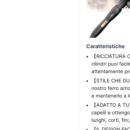
Caratteristiche
【RICCIATURA ON
cilindri puoi fac
attentamente pro
【STILE CHE DUR
nostro ferro arri
e mantenerlo a 
【ADATTO A TUTTI 
capelli e ottengo
lunghi, corti, fin
【IL DESIGN FACIL