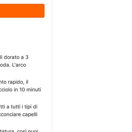
 dorato a 3
moda. L'arco
 rapido, il
cciolo in 10 minuti
a tutti i tipi di
cconciare capelli
atura, così puoi