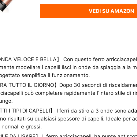
VEDI SU AMAZON
DA VELOCE E BELLA】 Con questo ferro arricciacapelli
ilmente modellare i capelli lisci in onde da spiaggia alla 
gettato semplifica il funzionamento.
A TUTTO IL GIORNO】Dopo 30 secondi di riscaldamento
cciacapelli può completare rapidamente l'intero stile di ri
lungo.
I TIPI DI CAPELLI】 I ferri da stiro a 3 onde sono adatti 
no risultati su qualsiasi spessore di capelli. Ideale per a
i, normali e grossi.
E DA USARE】 Il ferro arricciacapelli ha punte antiscott