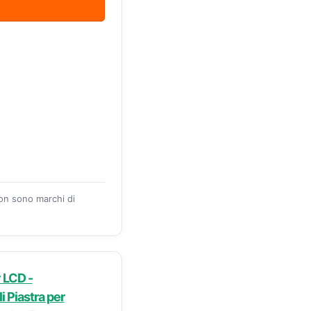
zon sono marchi di
 LCD -
 Piastra per