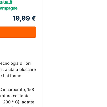
rghe, 5
Champagne
19,99 €
tecnologia di ioni
chi, aiuta a bloccare
tre hai forme
C incorporato, 15S
eratura costante.
 - 230 ° C), adatte