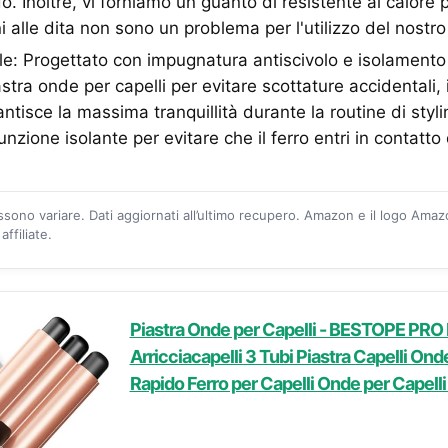
 Inoltre, vi forniamo un guanto di resistente al calore p
ni alle dita non sono un problema per l'utilizzo del nostr
ile: Progettato con impugnatura antiscivolo e isolament
stra onde per capelli per evitare scottature accidentali, i
ntisce la massima tranquillità durante la routine di stylin
nzione isolante per evitare che il ferro entri in contatto d
ossono variare. Dati aggiornati all’ultimo recupero. Amazon e il logo Ama
ffiliate.
Piastra Onde per Capelli - BESTOPE PRO 
Arricciacapelli 3 Tubi Piastra Capelli On
Rapido Ferro per Capelli Onde per Capelli