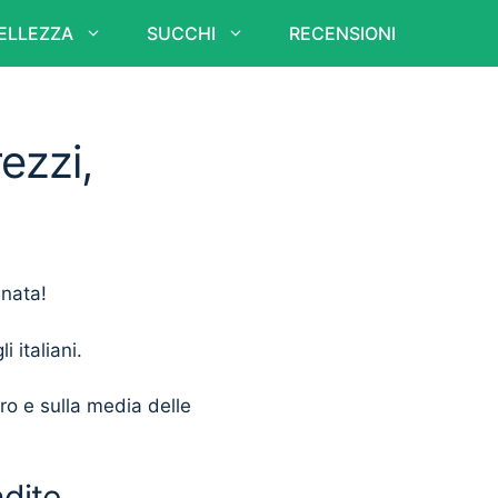
ELLEZZA
SUCCHI
RECENSIONI
ezzi,
unata!
i italiani.
ero e sulla media delle
ndite