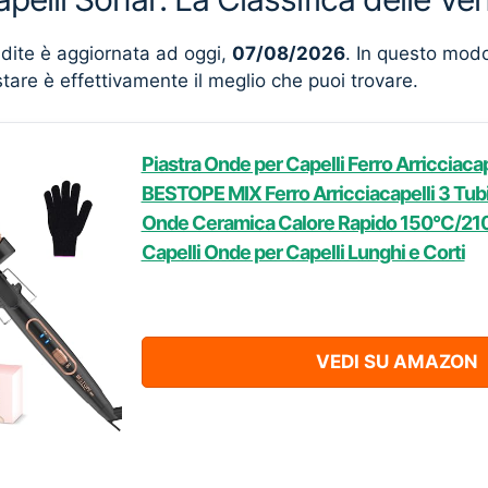
ndite è aggiornata ad oggi,
07/08/2026
. In questo mod
stare è effettivamente il meglio che puoi trovare.
Piastra Onde per Capelli Ferro Arricciaca
BESTOPE MIX Ferro Arricciacapelli 3 Tubi 
Onde Ceramica Calore Rapido 150°C/210
Capelli Onde per Capelli Lunghi e Corti
VEDI SU AMAZON