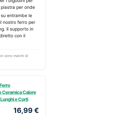
er i bigodini per
o piastra per onde
o su entrambe le
l nostro ferro per
g. Il supporto in
iretto con il
zon sono marchi di
Ferro
de Ceramica Calore
 Lunghi e Corti
16,99 €