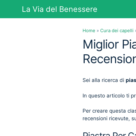
Vai
La Via del Benessere
al
contenuto
Home
»
Cura dei capelli
Miglior Pi
Recension
Sei alla ricerca di
pias
In questo articolo ti 
Per creare questa clas
recensioni ricevute, su
Piastra Per Ca